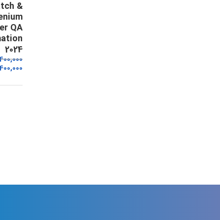
tch &
enium
er QA
ation
2024
,400,000
400,000