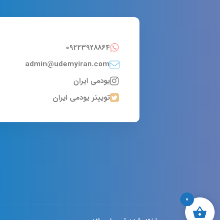
09223928864
admin@udemyiran.com
یودمی ایران
توییتر یودمی ایران
0