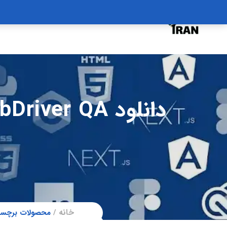
درخواست دوره
درباره
سبد خرید
دانلود er QA
خانه
محصولات برچسب خورده “دانلود Automation 2024