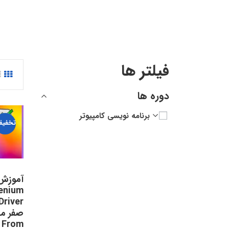
فیلتر ها
دوره ها
برنامه نویسی کامپیوتر
تخفیف
آموزش 
enium
صفر مط
 From