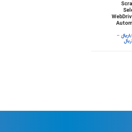
Scra
Sel
WebDriv
Autom
1
ریال
ریال