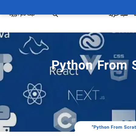
ه
سبد خرید
ثبت نام
/
ورود
Python From Sc