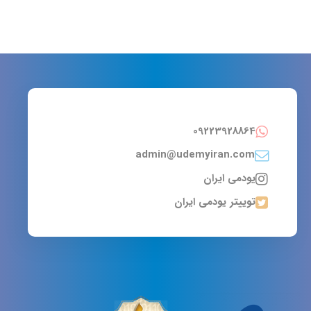
09223928864
admin@udemyiran.com
یودمی ایران
توییتر یودمی ایران