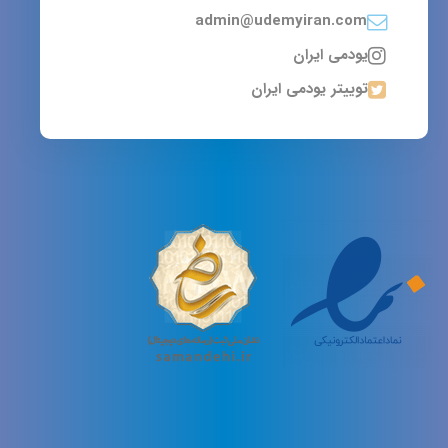
admin@udemyiran.com
یودمی ایران
توییتر یودمی ایران