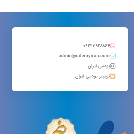
09223928864
admin@udemyiran.com
یودمی ایران
توییتر یودمی ایران