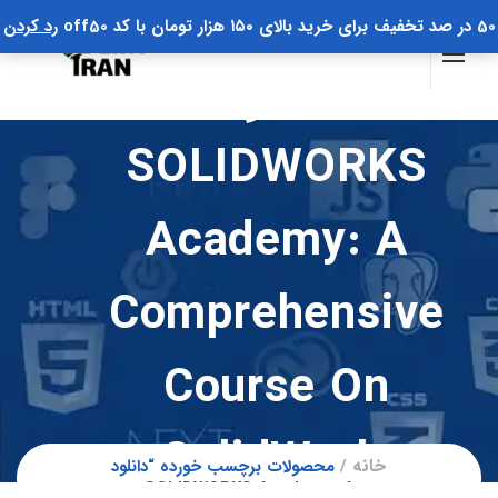
50 در صد تخفیف برای خرید بالای ۱۵۰ هزار تومان با کد off50
رد کردن
دانلود
SOLIDWORKS
Academy: A
Comprehensive
Course On
SolidWorks.
خانه
محصولات برچسب خورده “دانلود
SOLIDWORKS Academy: A