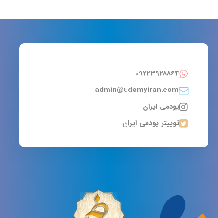
09223928864
admin@udemyiran.com
یودمی ایران
توییتر یودمی ایران