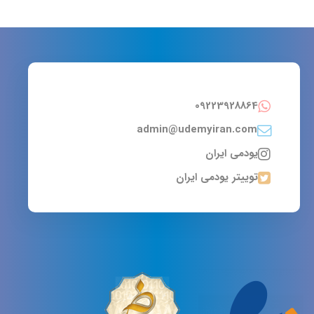
09223928864
admin@udemyiran.com
یودمی ایران
توییتر یودمی ایران