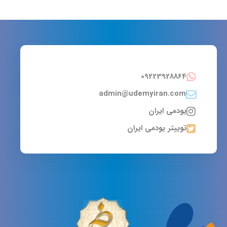
09223928864
admin@udemyiran.com
یودمی ایران
توییتر یودمی ایران