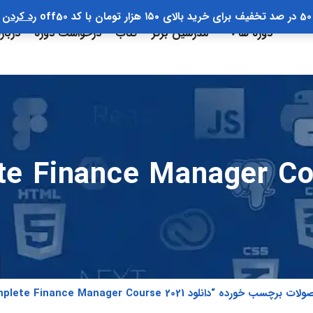
50 در صد تخفیف برای خرید بالای ۱۵۰ هزار تومان با کد off50
رد کردن
دوره ها
مدرسین برتر
کتاب
درخواست دوره
دربار
برچسب خورده “دانلود The Complete Finance Manager Course 2021”