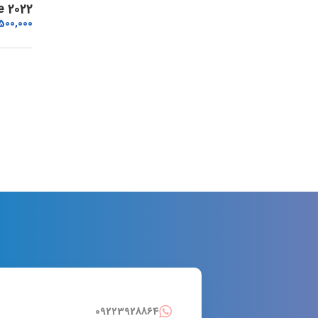
e 2022
500,000
09223928864