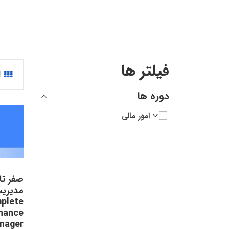
فیلتر ها
دوره ها
امور مالی
صفر تا
مدیریت
plete
nance
nager