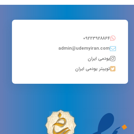
09223928864
admin@udemyiran.com
یودمی ایران
توییتر یودمی ایران