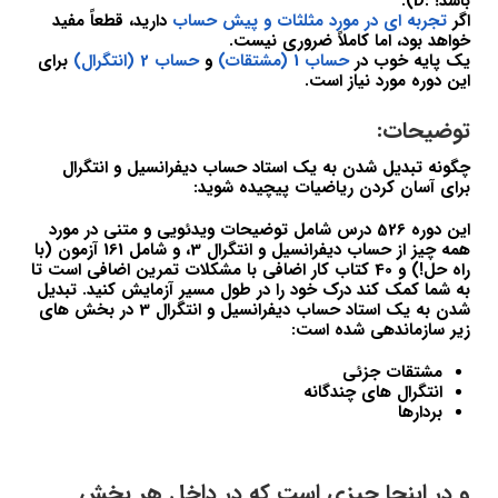
باشد! :D).
اگر
تجربه ای در مورد مثلثات و پیش حساب
دارید، قطعاً مفید
خواهد بود، اما کاملاً ضروری نیست.
یک پایه خوب در
حساب 1 (مشتقات)
و
حساب 2 (انتگرال)
برای
این دوره مورد نیاز است.
توضیحات:
چگونه تبدیل شدن به یک استاد حساب دیفرانسیل و انتگرال
برای آسان کردن ریاضیات پیچیده شوید:
این دوره 526 درس شامل توضیحات ویدئویی و متنی در مورد
همه چیز از حساب دیفرانسیل و انتگرال 3، و شامل 161 آزمون (با
راه حل!) و 40 کتاب کار اضافی با مشکلات تمرین اضافی است تا
به شما کمک کند درک خود را در طول مسیر آزمایش کنید. تبدیل
شدن به یک استاد حساب دیفرانسیل و انتگرال 3 در بخش های
زیر سازماندهی شده است:
مشتقات جزئی
انتگرال های چندگانه
بردارها
و در اینجا چیزی است که در داخل هر بخش