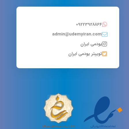
09223928864
admin@udemyiran.com
یودمی ایران
توییتر یودمی ایران