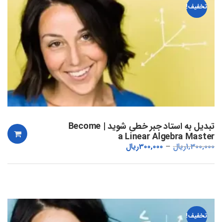
تخفیف!
تبدیل به استاد جبر خطی شوید | Become
a Linear Algebra Master
1,300,000
ریال
300,000
ریال
تخفیف!