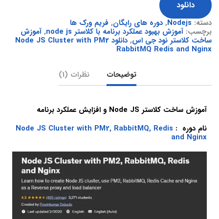
دانلود
دسته:
Nodejs
,
دوره های رایگان
,
فریم ورک ها
برچسب:
آموزش بهبود عملکرد برنامه با کلاستر node js
,
آموزش
ساخت کلاستر نود جی اس
,
دانلود Node JS Cluster with PM2
RabbitMQ Redis and Nginx
توضیحات
نظرات (1)
آموزش ساخت کلاستر Node JS و افزایش عملکرد برنامه
نام دوره :
Node JS Cluster with PM2, RabbitMQ, Redis
and Nginx