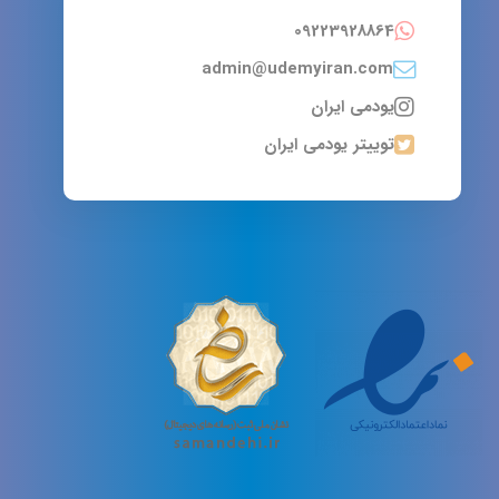
09223928864
admin@udemyiran.com
یودمی ایران
توییتر یودمی ایران