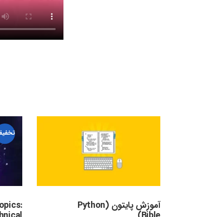
تخفیف
آموزش پایتون (Python
opics:
hnical
Bible)