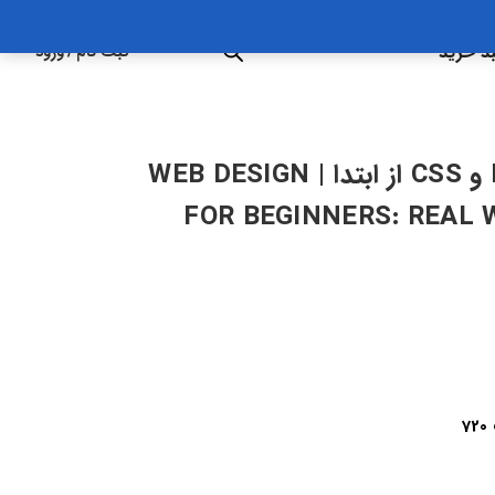
د خرید
ثبت نام
/
ورود
آموزش طراحی سایت با HTML و CSS از ابتدا | WEB DESIGN
FOR BEGINNERS: REAL 