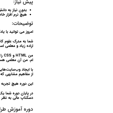
پیش نیاز:
بدون نیاز به دان
هیچ نرم افزار خا
توضیحات:
امروز می توانید با یادگیری HTML و CSS یک ح
شما به مدرک علوم کامپ
اراده زیاد و معلمی اس
ام. من آن معلمی هستم
با ایجاد وب‌سایت‌هایی
از مفاهیم مشابهی که هر وب‌سایت
این دوره هیچ تجربه ق
در پایان دوره شما ی
دسکتاپ عالی به نظر 
دوره آموزش طراحی سایت با HTML و CSS