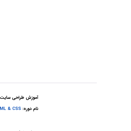
آموزش طراحی سایت با HTML و CSS از 
نام دوره:
HTML & CSS