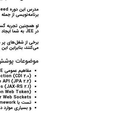
مدرس این دوره
aeed
برنامه‌نویسی از جمله
او همچنین تجربه گست
در
JEE
به شما ایجاد 
برخی از شغل‌های پر 
می‌کنند، بنابراین ا
موضوعات پوشش د
مفاهیم عمومی
EE
tion (CDI 2.0)
 API (JPA 2.2)
s (JAX-RS 2.1)
on Web Token)
or Web Sockets
تست با
amework
و بسیاری موارد دی