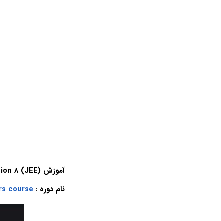
آموزش Java Enterprise Edition 8 (JEE) برای مبتدیان
نام دوره :
rs course