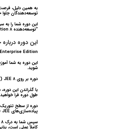
به همین دلیل، فرصت
توسعه‌دهندگان جاوا خ
این دوره شما را به س
“توسعه‌دهنده Java Enterprise Edition 8” را به رزومه خود اضافه کنید!
این دوره درباره
Enterprise Edition
این دوره به شما آمو
شوید.
دوره بر روی
JEE 8
(ک
با گذراندن این دوره
طول دوره فرا خواهید
دوره از سطح تئوریک 
پیاده‌سازی‌های
JEE
(
سپس شما به درک
 8
کاملاً عملی است، بناب