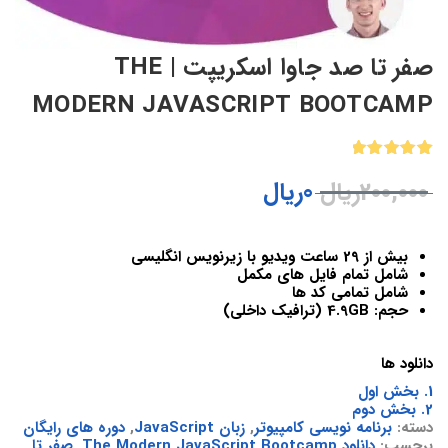
صفر تا صد جاوا اسکریپت | THE
MODERN JAVASCRIPT BOOTCAMP
1
امتیازدهی
200,000
ریال
0
ریال
5.00
از 5
در
امتیازدهی
مشتری
بیش از 29 ساعت ویدیو با زیرنویس انگلیسی
شامل تمام فایل های مکمل
شامل تمامی کد ها
حجم: 4.9GB (ترافیک داخلی)
دانلود ها
1. بخش اول
2. بخش دوم
دسته:
برنامه نویسی کامپیوتر
,
زبان JavaScript
,
دوره های رایگان
برچسب:
دانلود The Modern JavaScript Bootcamp
,
صفر تا