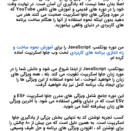
اصلا بدان معنا نیست که یادگیری آن آسان است. در نهایت وقت
خود را در دوره های قدیمی و آموزش های ناقص YouTube که
در مورد ویژگی های جاوا اسکریپت صحبت می کنند هدر می
دهید بدون اینکه نحوه استفاده از آنها را هنگام ساخت برنامه
های کاربردی در دنیای واقعی بیاموزید.
من دوره بوتکمپ JavaScript را برای
آموزش نحوه ساخت و
راه اندازی برنامه های کاربردی
تحت وب جاوا اسکریپت آماده
کرده ام.
ببوتکمپ JavaScript از ابتدا شروع می شود و دانش شما را در
مورد زبان جاوا اسکریپت تقویت می کند. بله ، همه ویژگی های
زبان را خواهید آموخت ، اما نحوه استفاده از این ویژگی ها را
برای ایجاد یک برنامه کامل نیز یاد خواهید گرفت.
این دوره جامع شامل ویژگی های مدرن جاوا اسکریپت ES6 و
ES7 است که در دنیای واقعی استفاده می شود. با آخرین ویژگی
های زبان پیشرفته آشنا می شوید.
کسب تجربه نوشتن کد به تنهایی بخش بزرگی از یادگیری جاوا
اسکریپت است. به همین دلیل است که من بیش از 80 چالش را
برای نوشتن کد ، افزودن ویژگی های برنامه و حل طیف وسیعی