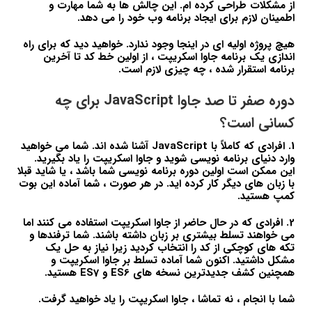
از مشکلات طراحی کرده ام. این چالش ها به شما مهارت و
اطمینان لازم برای ایجاد برنامه وب خود را می دهد.
هیچ پروژه اولیه ای در اینجا وجود ندارد. خواهید دید که برای راه
اندازی یک برنامه جاوا اسکریپت ، از اولین خط کد تا آخرین
برنامه استقرار شده ، چه چیزی لازم است.
دوره صفر تا صد جاوا JavaScript برای چه
کسانی است؟
1. افرادی که کاملاً با JavaScript آشنا شده اند. شما می خواهید
وارد دنیای برنامه نویسی شوید و جاوا اسکریپت را یاد بگیرید.
این ممکن است اولین دوره برنامه نویسی شما باشد ، یا شاید قبلا
با زبان های دیگر کار کرده اید. در هر صورت ، شما آماده این بوت
کمپ هستید.
2. افرادی که در حال حاضر از جاوا اسکریپت استفاده می کنند اما
می خواهند تسلط بیشتری بر زبان داشته باشند. شما ترفندها و
تکه های کوچکی از کد را انتخاب کردید زیرا نیاز به حل یک
مشکل داشتید. اکنون شما آماده تسلط بر جاوا اسکریپت و
همچنین کشف جدیدترین نسخه های ES6 و ES7 هستید.
شما با انجام ، نه تماشا ، جاوا اسکریپت را یاد خواهید گرفت.