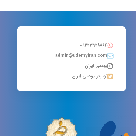
09223928864
admin@udemyiran.com
یودمی ایران
توییتر یودمی ایران