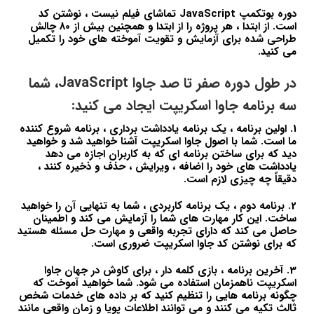
دوره بوتکمپ JavaScript تماشای فیلم نیست ، نوشتن کد
است. از ابتدا ، هر پروژه را از ابتدا و همچنین بیش از 80 چالش
طراحی شده برای آزمایش و تقویت آموخته های خود را تکمیل
می کنید.
در طول دوره صفر تا صد جاوا JavaScript، شما
سه برنامه جاوا اسکریپت ایجاد می کنید:
1. اولین برنامه ، یک برنامه یادداشت برداری ، برنامه شروع کننده
ما است. شما با اصول جاوا اسکریپت آشنا خواهید شد و خواهید
دید که برای ساختن برنامه ای که به کاربران اجازه می دهد
یادداشت های خود را اضافه ، ویرایش ، حذف و ذخیره کنند ،
دقیقاً چه چیزی لازم است.
2. برنامه دوم ، یک برنامه کاربردی ، شما به تنهایی آن را خواهید
ساخت. این کار مهارت های شما را آزمایش می کند و اطمینان
حاصل می کند که دارای تجربه واقعی و مهارت حل مسئله هستید
که برای نوشتن کد جاوا اسکریپت ضروری است.
3. آخرین برنامه ، بازی کلمه دار ، برای کاوش در جهان جاوا
اسکریپت ناهمزمان استفاده می شود. شما خواهید آموخت که
چگونه برنامه هایی را تنظیم کنید که بر داده های خدمات شخص
ثالث تکیه می کنند و می توانند اطلاعات پویا و زمان واقعی مانند