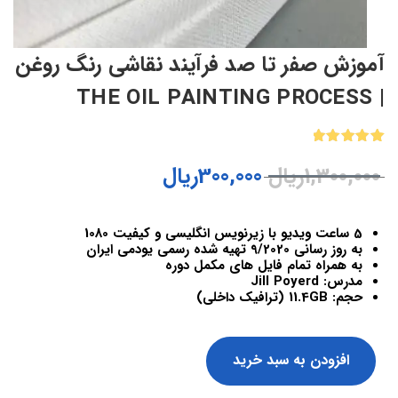
آموزش صفر تا صد فرآیند نقاشی رنگ روغن
| THE OIL PAINTING PROCESS
2
امتیازدهی
1,300,000
ریال
300,000
ریال
5.00
از 5
در
امتیازدهی
مشتری
5 ساعت ویدیو با زیرنویس انگلیسی و کیفیت 1080
به روز رسانی 9/2020 تهیه شده رسمی یودمی ایران
به همراه تمام فایل های مکمل دوره
مدرس: Jill Poyerd
حجم: 11.4GB (ترافیک داخلی)
افزودن به سبد خرید