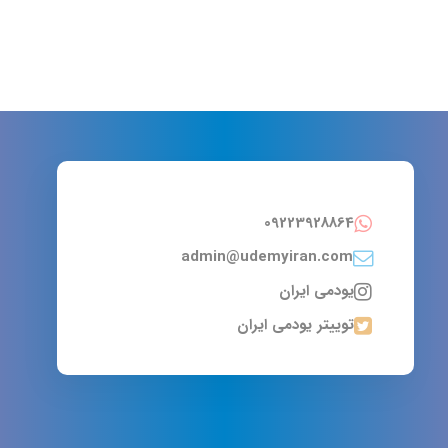
09223928864
admin@udemyiran.com
یودمی ایران
توییتر یودمی ایران