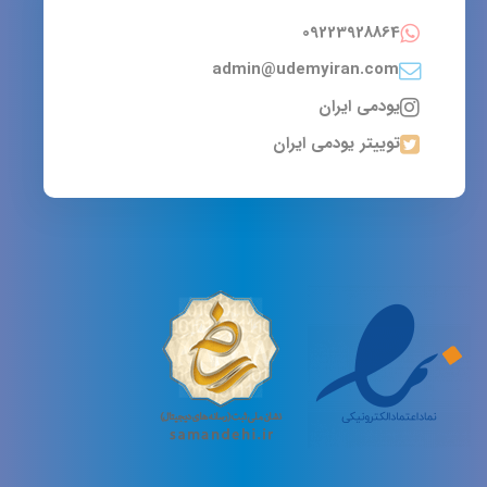
09223928864
admin@udemyiran.com
یودمی ایران
توییتر یودمی ایران