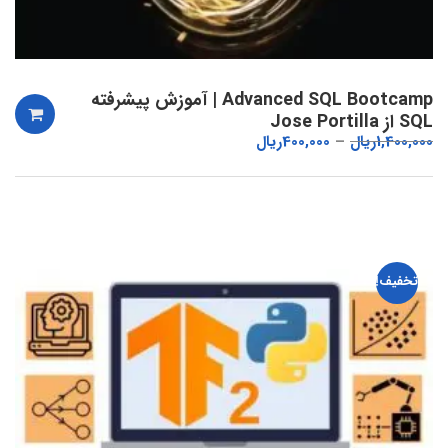
Advanced SQL Bootcamp | آموزش پیشرفته
SQL از Jose Portilla
1,400,000
ریال
400,000
ریال
تخفیف!