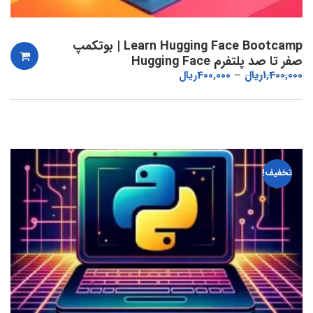
Learn Hugging Face Bootcamp | بوتکمپ
صفر تا صد پلتفرم Hugging Face
1,400,000
ریال
400,000
ریال
تخفیف!