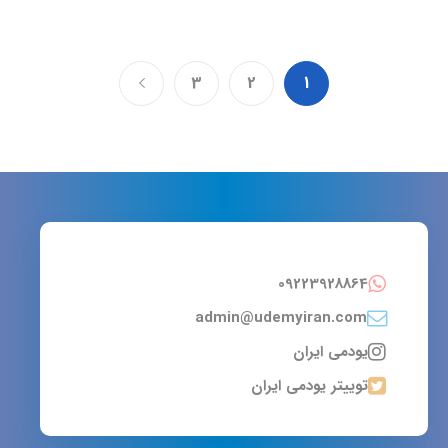
3
2
1
09223928864
admin@udemyiran.com
یودمی ایران
توییتر یودمی ایران