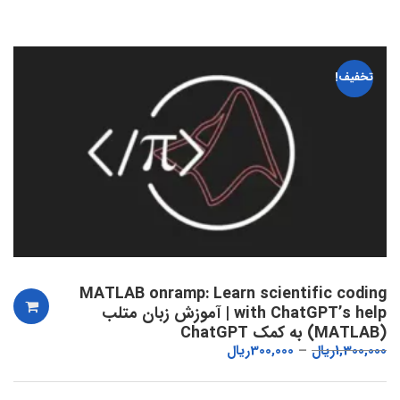
تخفیف!
MATLAB onramp: Learn scientific coding
with ChatGPT’s help | آموزش زبان متلب
(MATLAB) به کمک ChatGPT
1,300,000
ریال
300,000
ریال