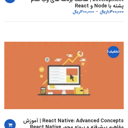
پشته با Node و React
1,300,000
ریال
300,000
ریال
تخفیف!
React Native: Advanced Concepts | آموزش
مفاهیم پیشرفته و پروژه محور React Native