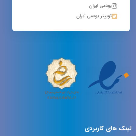
یودمی ایران
توییتر یودمی ایران
لینک های کاربردی