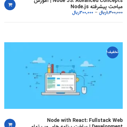
Node JS: Advanced Concepts | آموزش
مباحث پیشرفته Node.js
1,300,000
ریال
300,000
ریال
تخفیف!
Node with React: Fullstack Web
Development | ساخت برنامه های وب تمام