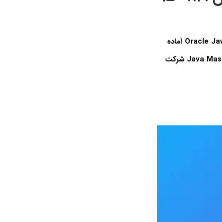
دانشجویان جاوا یا برنامه‌نویسان حرفه‌ای که قصد دارند به‌سرعت برای آزمون Oracle Java 11 1Z0-819 آماده
این دوره مناسب مبتدیان نیست؛ اگر تجربه کمی در جاوا دارید، ابتدا باید در دوره Java Masterclass شرکت