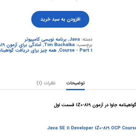
افزودن به سبد خرید
دسته:
Java
,
برنامه نویسی کامپیوتر
برچسب:
Tim Buchalka
,
آمادگی برای آزمون 1Z0-819
Course - Part 1
,
همه چیز برای دریافت گواهینام
توضیحات
نظرات (1)
 جاوا در آزمون 1Z0-819 قسمت اول
Java SE 11 Developer 1Z0-819 OCP Course