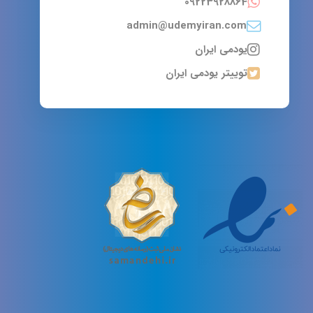
09223928864
admin@udemyiran.com
یودمی ایران
توییتر یودمی ایران