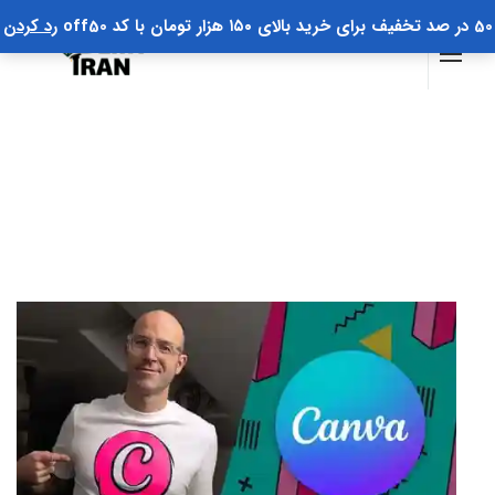
50 در صد تخفیف برای خرید بالای ۱۵۰ هزار تومان با کد off50
رد کردن