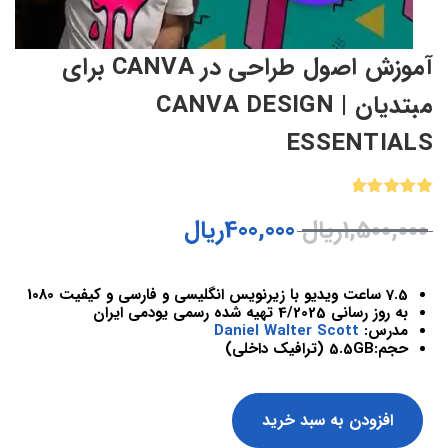
آموزش اصول طراحی در CANVA برای
مبتدیان | CANVA DESIGN
ESSENTIALS
1
امتیازدهی
1,500,000
ریال
400,000
ریال
5.00
از 5
در
امتیازدهی
مشتری
7.5 ساعت ویدیو با زیرنویس انگلیسی و فارسی و کیفیت 1080
به روز رسانی 4/2025 تهیه شده رسمی یودمی ایران
مدرس:
Daniel Walter Scott
حجم:5.5GB (ترافیک داخلی)
افزودن به سبد خرید