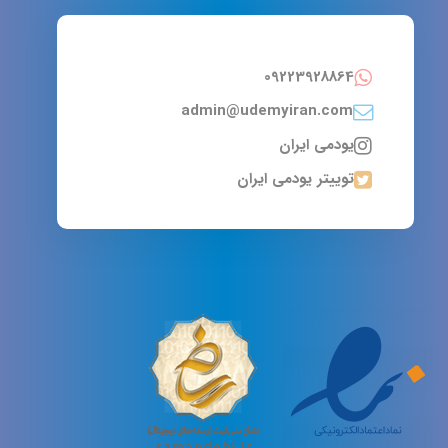
09223928864
admin@udemyiran.com
یودمی ایران
توییتر یودمی ایران