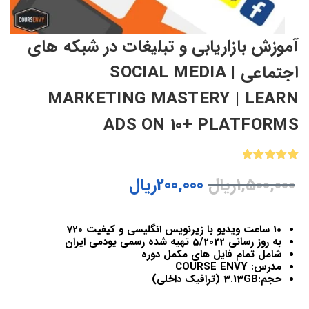
آموزش بازاریابی و تبلیغات در شبکه های
اجتماعی | SOCIAL MEDIA
MARKETING MASTERY | LEARN
ADS ON 10+ PLATFORMS
1
امتیازدهی
1,500,000
ریال
200,000
ریال
5.00
از 5
در
امتیازدهی
مشتری
10 ساعت ویدیو با زیرنویس انگلیسی و کیفیت 720
به روز رسانی 5/2022 تهیه شده رسمی یودمی ایران
شامل تمام فایل های مکمل دوره
مدرس: COURSE ENVY
حجم:3.13GB (ترافیک داخلی)