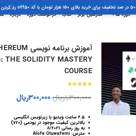
50 در صد تخفیف برای خرید بالای ۱۵۰ هزار تومان با کد off50
رد کردن
دوره ها
مدرسین برتر
کتاب
درخواست دوره
درباره
سب
 THE SOLIDITY MASTERY
COURSE
1
امتیازدهی
1,300,000
ریال
300,000
ریال
5.00
از 5
در
امتیازدهی
مشتری
6.5 ساعت ویدیو با زیرنویس انگلیسی
بالاترین کیفیت موجود در یودمی (720)
به روز رسانی 8/2021
مدرس: Alofe Oluwafemi