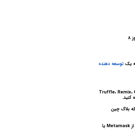
 8
توسعه دهنده
مانند Truffle، Remix، Ganache CLI & Client،
Def، و آنها را در هر دو شبکه بلاک چین
همچنین می توانید یک رابط کاربری برای یکی از قراردادهای Defi Smart بسازید تا با استفاده از Metamask یا