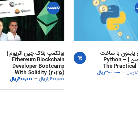
!
تخفیف!
پایتون با ساخت
بوتکمپ بلاک چین اتریوم |
بلاک چین | Python –
Ethereum Blockchain
Developer Bootcamp
The Practical
With Solidity (2025)
1
ریال
300,000
ریال
1,400,000
ریال
400,000
ریال