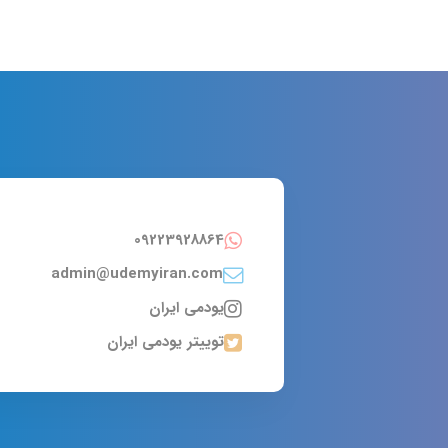
09223928864
admin@udemyiran.com
یودمی ایران
توییتر یودمی ایران