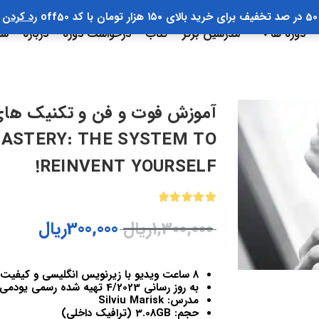
50 در صد تخفیف برای خرید بالای ۱۵۰ هزار تومان با کد off50
رد کردن
دوره ها
مدرسین برتر
کتاب
درخواست دوره
درباره
سب
آموزش فوت و فن و تکنیک های
ASTERY: THE SYSTEM TO
REINVENT YOURSELF!
1
امتیازدهی
1,300,000
ریال
300,000
ریال
5.00
از 5
در
امتیازدهی
مشتری
8 ساعت ویدیو با زیرنویس انگلیسی و کیفیت 1080
به روز رسانی 4/2023 تهیه شده رسمی یودمی ایران
مدرس: Silviu Marisk
حجم: 3.08GB (ترافیک داخلی)