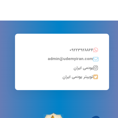
09223928864
admin@udemyiran.com
یودمی ایران
توییتر یودمی ایران