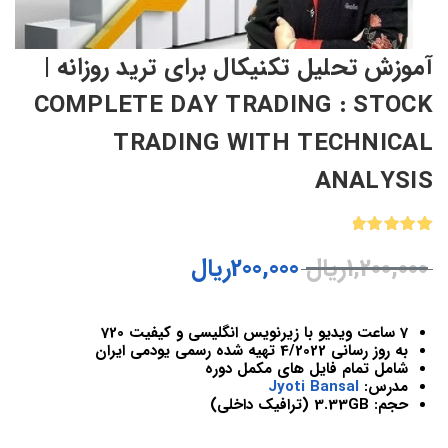
آموزش تحلیل تکنیکال برای ترید روزانه |
COMPLETE DAY TRADING : STOCK
TRADING WITH TECHNICAL
ANALYSIS
1
امتیازدهی
1,200,000
ریال
200,000
ریال
5.00
از 5
در
امتیازدهی
مشتری
7 ساعت ویدیو با زیرنویس انگلیسی و کیفیت 720
به روز رسانی 4/2022 تهیه شده رسمی یودمی ایران
شامل تمام فایل های مکمل دوره
مدرس:
Jyoti Bansal
حجم: 3.33GB (ترافیک داخلی)