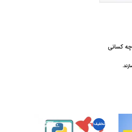
مقیاس پذیر با FastAPI مناسب چه کسانی
تخفیف!