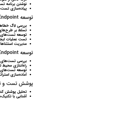
نوشتن برنامه تست
پیاده‌سازی تست‌ه
توسعه Endpointها و تست واحد در FastAPI:
بررسی لاگ خطاهای FastAPI برای دیب
تسلط بر طرح‌های Pydantic برای اعتبارسنجی و تبدیل دا
توسعه تست‌های وا
تست عملیات ایجاد
مدیریت استثناها به شکل 
توسعه Endpointها و تست یکپارچه در FastAPI:
بررسی تست‌های یکپارچه
راه‌اندازی محیط 
توسعه تست‌های یکپارچه ب
آماده‌سازی استرات
پوشش تست و ت
تحلیل پوشش کد ب
آشنایی با تکنیک‌ها