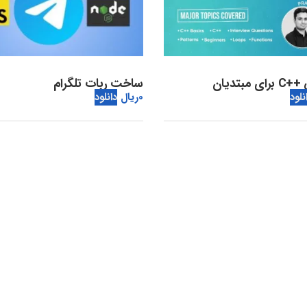
 مبتدیان
ساخت ربات تلگرام
نلود
0
ریال
دانلود