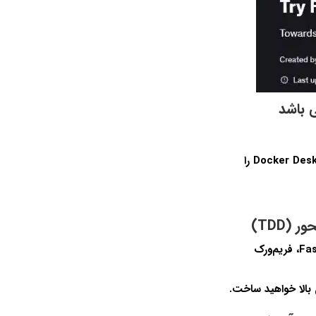
اجرای Python، Visual Studio Code و Docker Desktop را
این دوره جامع، مهارت‌های لازم برای ایجاد APIهای قدرتمند و قابل آزمایش با استفاده از FastAPI، فریم‌ورک