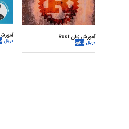
آموزش ++C برای
آموزش زبان Rust
0
ریال
دا
0
ریال
دانلود