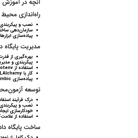
آنچه در آموزش ساخت و توسعه API های 
راه‌اندازی محیط 
نصب و پیکربندی FastAPI، Docker و کتابخانه‌های ضروری پای
سازمان‌دهی ساختا
پیاده‌سازی ابزارهای linting و فرمت‌دهی برای کدی تمیز و قاب
مدیریت پایگاه دا
بهره‌گیری از قدرت Docker برای کانتینری‌سازی و استقرار ساده پایگا
پیکربندی و مدیریت پایگ
استفاده از Python-dotenv برای مدیریت امن متغیرهای محیطی
کار با SQLAlchemy برای تعامل کارآمد با پایگاه داده
پیاده‌سازی Alembic برای مهاجرت‌های ساده پایگاه داده
توسعه آزمون‌محور با t
درک فرآیند استفاد
نصب و پیکربندی Pytest به عنوان فریم‌ورک استاندارد تست‌نو
خودکارسازی ایجا
استفاده از علامت‌گذاری‌های Pytest برای ک
ساخت پایگاه دا
درک کامل از نمودارهای موجو