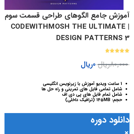
آموزش جامع الگوهای طراحی قسمت سوم
| CODEWITHMOSH THE ULTIMATE
DESIGN PATTERNS 3
1
امتیازدهی
80,000
ریال
0
ریال
5.00
از 5
در
امتیازدهی
مشتری
1 ساعت ویدیو آموزش با زیرنویس انگلیسی
شامل تمامی فایل های تمرینی و راه حل ها
شامل تمام فایل های پی دی اف
حجم: 145MB (ترافیک داخلی)
دانلود دوره