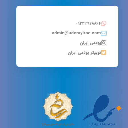
09223928864
admin@udemyiran.com
یودمی ایران
توییتر یودمی ایران