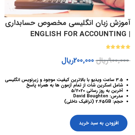
آموزش زبان انگلیسی مخصوص حسابداری
| ENGLISH FOR ACCOUNTING
1
امتیازدهی
900,000
ریال
200,000
ریال
5.00
از 5
در
امتیازدهی
مشتری
3.5 ساعت ویدیو با بالاترین کیفیت موجود و زیرنویس انگلیسی
شامل اسکرین شات از تمام آزمون ها به همراه پاسخ
آخرین به روز رسانی 5/2020
مدرس: David Boughton
حجم: 2.45GB (ترافیک داخلی)
افزودن به سبد خرید