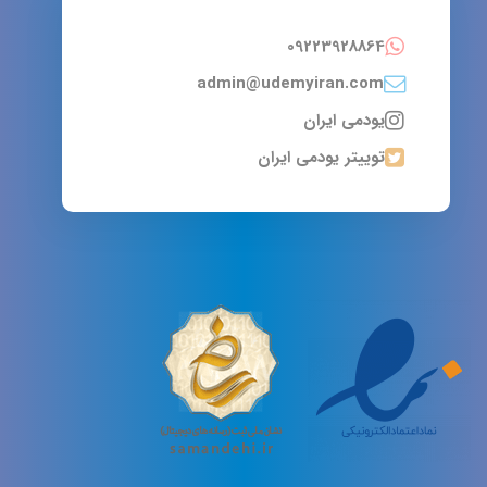
09223928864
admin@udemyiran.com
یودمی ایران
توییتر یودمی ایران