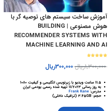
آموزش ساخت سیستم های توصیه گر با
هوش مصنوعی | BUILDING
RECOMMENDER SYSTEMS WITH
MACHINE LEARNING AND AI
1
امتیازدهی
1,300,000
ریال
300,000
ریال
5.00
از 5
در
امتیازدهی
مشتری
11.5 ساعت ویدیو با زیرنویس انگلیسی و کیفیت 1080
به روز رسانی 11/2023 تهیه شده رسمی یودمی ایران
مدرس:
Frank Kane
حجم: 3.45GB (ترافیک داخلی)