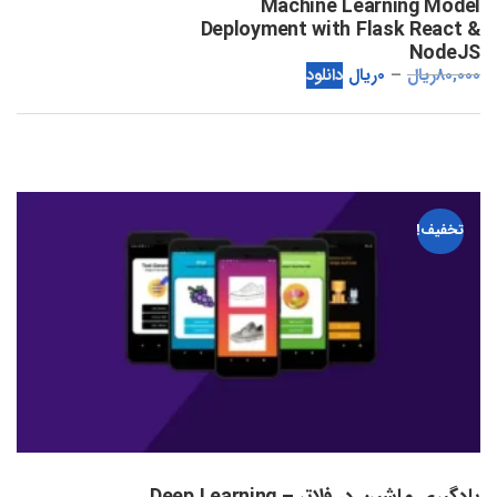
Machine Learning Model
Deployment with Flask React &
NodeJS
80,000
ریال
0
ریال
دانلود
تخفیف!