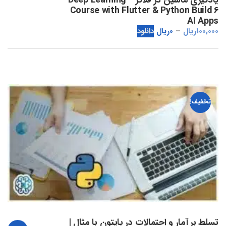
یادگیری ماشین در فلاتر – Deep Learning
Course with Flutter & Python Build 6
AI Apps
100,000
ریال
0
ریال
دانلود
تخفیف!
تسلط بر آمار و احتمالات در پایتون با مثال |