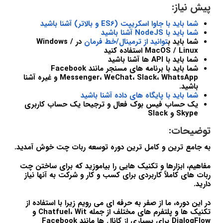
پیش نیاز:
شما باید با جاوا اسکریپت (ES6 و بالاتر) آشنا باشید
شما باید با NodeJS آشنا باشید
شما باید ب
توانید از ترمینال/خط فرمان
در Windows /
MacOS / Linux استفاده کنید
شما باید با API ها آشنا باشید
شما باید با برنامه های مسنجر مانند Facebook
Messenger، WeChat، Slack، WhatsApp و غیره آشنا
باشید.
شما باید با پایگاه های داده آشنا باشید
یک حساب فیس بوک فعال و ترجیحا یک حساب کاربری
Skype و Slack
توضیحات:
به جامع ترین و کامل ترین دوره توسعه ربات چت خوش آمدید.
مفاهیم، ​​ابزارها و تکنیک هایی را بیاموزید که برای ساختن چت
ربات های کاملاً کاربردی برای کسب و کار و شرکت به آنها نیاز
دارید.
در این دوره، ما از صفر به حرفه ای می رویم زیرا با استفاده از
تکنیک ها و پلتفرم های مختلف از جمله Chatfuel، Wit و
DialogFlow برای بسیاری از کانال ها مانند Facebook