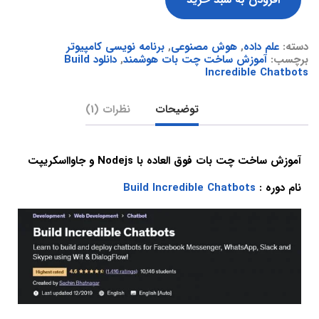
دسته:
علم داده
,
هوش مصنوعی
,
برنامه نویسی کامپیوتر
برچسب:
آموزش ساخت چت بات هوشمند
,
دانلود Build
Incredible Chatbots
توضیحات
نظرات (1)
آموزش ساخت چت بات فوق العاده با Nodejs و جاوااسکریپت
نام دوره :
Build Incredible Chatbots