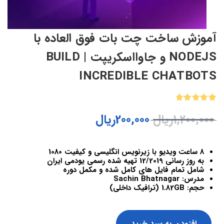
آموزش ساخت چت بات فوق العاده با
NODEJS و جاوااسکریپت | BUILD
INCREDIBLE CHATBOTS
1
امتیازدهی
1,200,000
ریال
200,000
ریال
5.00
از 5
در
امتیازدهی
مشتری
8 ساعت ویدیو با زیرنویس انگلیسی و کیفیت 1080
به روز رسانی 12/2019 تهیه شده رسمی یودمی ایران
شامل تمام فایل های کامل شده و مکمل دوره
مدرس: Sachin Bhatnagar
حجم: 1.82GB (ترافیک داخلی)
افزودن به سبد خرید