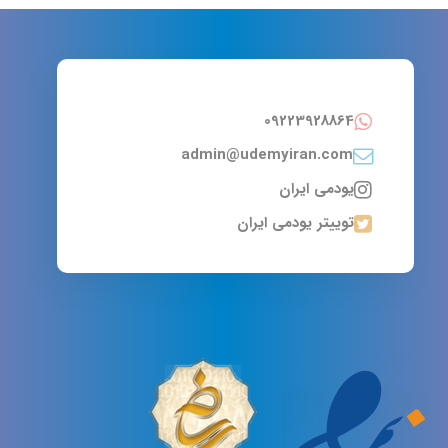
09223928864
admin@udemyiran.com
یودمی ایران
توییتر یودمی ایران