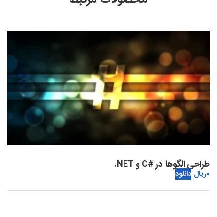
طراحی الگوها در #C و NET.
0
ریال
دانلود