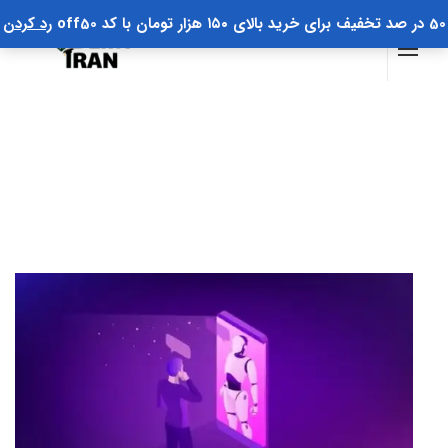
50 در صد تخفیف برای خرید بالای ۱۵۰ هزار تومان با کد off50
رد کردن