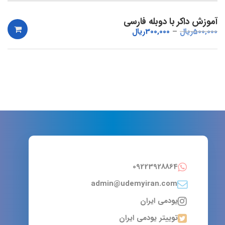
آموزش داکر با دوبله فارسی
500,000
ریال
300,000
ریال
09223928864
admin@udemyiran.com
یودمی ایران
توییتر یودمی ایران