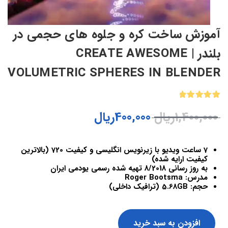
آموزش ساخت کره و جلوه های حجمی در
بلندر | CREATE AWESOME
VOLUMETRIC SPHERES IN BLENDER
1
امتیازدهی
1,400,000
ریال
400,000
ریال
5.00
از 5
در
امتیازدهی
مشتری
7 ساعت ویدیو با زیرنویس انگلیسی و کیفیت 720 (بالاترین
کیفیت ارایه شده)
به روز رسانی 8/2018 تهیه شده رسمی یودمی ایران
مدرس: Roger Bootsma
حجم: 5.68GB (ترافیک داخلی)
افزودن به سبد خرید