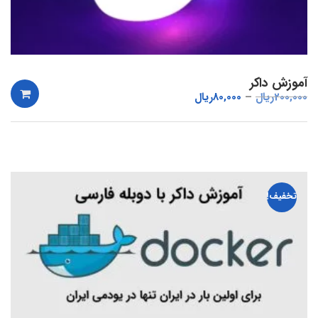
آموزش داکر
200,000
ریال
80,000
ریال
تخفیف!