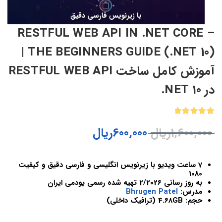
RESTFUL WEB API IN .NET CORE –
THE BEGINNERS GUIDE (.NET 10) |
آموزش کامل ساخت RESTFUL WEB API
در 10 NET.
1
امتیازدهی
1,600,000
ریال
600,000
ریال
5.00
از 5
در
امتیازدهی
مشتری
7 ساعت ویدیو با زیرنویس انگلیسی و فارسی دقیق و کیفیت
1080
به روز رسانی 2/2026 تهیه شده رسمی یودمی ایران
مدرس:
Bhrugen Patel
حجم: 4.68GB (ترافیک داخلی)