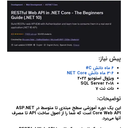
پیش نیاز:
6 ماه دانش C#
3-6 ماه دانش NET Core
ویژوال استودیو 2022
SQL Server 2018
دات نت 7
توضیحات:
این یک دوره آموزشی سطح مبتدی تا متوسط در ASP.NET
Core Web API است که شما را از اصول ساخت API تا مصرف
آنها می‌برد.