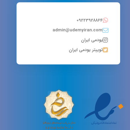
09223928864
admin@udemyiran.com
یودمی ایران
توییتر یودمی ایران