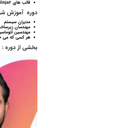
قالب های Jinja2
دوره آموزش شروع کار با Ansible برای مبت
مدیران سیستم
مهندسان زیرساخ
مهندسین اتوماسی
هر کسی که می خو
بخشی از دوره :