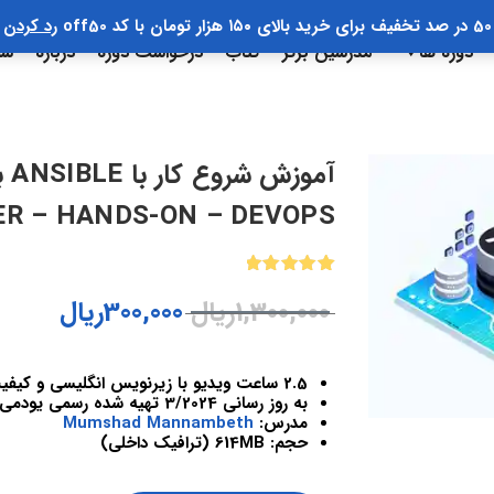
50 در صد تخفیف برای خرید بالای ۱۵۰ هزار تومان با کد off50
رد کردن
دوره ها
مدرسین برتر
کتاب
درخواست دوره
درباره
سب
ER – HANDS-ON – DEVOPS
1
امتیازدهی
1,300,000
ریال
300,000
ریال
5.00
از 5
در
امتیازدهی
مشتری
2.5 ساعت ویدیو با زیرنویس انگلیسی و کیفیت 1080
به روز رسانی 3/2024 تهیه شده رسمی یودمی ایران
مدرس:
Mumshad Mannambeth
حجم: 614MB (ترافیک داخلی)