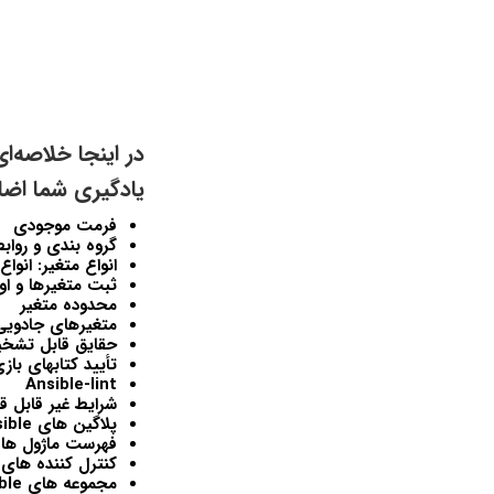
در اینجا خلاصه‌
یادگیری شما اضاف
فرمت موجودی
گروه بندی و روابط
انواع متغیر: انوا
ثبت متغیرها و او
محدوده متغیر
متغیرهای جادویی
حقایق قابل تشخ
تأیید کتابهای باز
Ansible-lint
شرایط غیر قابل ق
پلاگین های Ansible
فهرست ماژول ها و
کنترل کننده های Ansible
مجموعه های Ansible