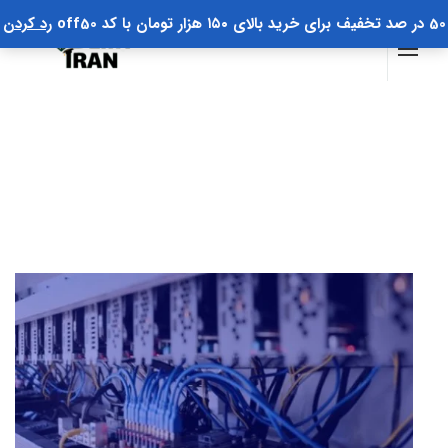
50 در صد تخفیف برای خرید بالای ۱۵۰ هزار تومان با کد off50
رد کردن