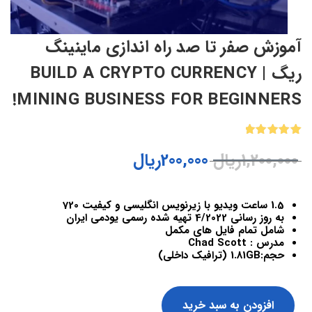
آموزش صفر تا صد راه اندازی ماینینگ
ریگ | BUILD A CRYPTO CURRENCY
MINING BUSINESS FOR BEGINNERS!
1
امتیازدهی
1,200,000
ریال
200,000
ریال
5.00
از 5
در
امتیازدهی
مشتری
1.5 ساعت ویدیو با زیرنویس انگلیسی و کیفیت 720
به روز رسانی 4/2022 تهیه شده رسمی یودمی ایران
شامل تمام فایل های مکمل
مدرس : Chad Scott
حجم:1.81GB (ترافیک داخلی)
افزودن به سبد خرید