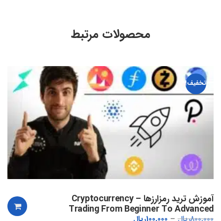
محصولات مرتبط
تخفیف!
آموزش ترید رمزارزها – Cryptocurrency
Trading From Beginner To Advanced
800,000
ریال
100,000
ریال