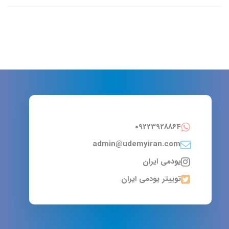
09223928864
admin@udemyiran.com
یودمی ایران
توییتر یودمی ایران