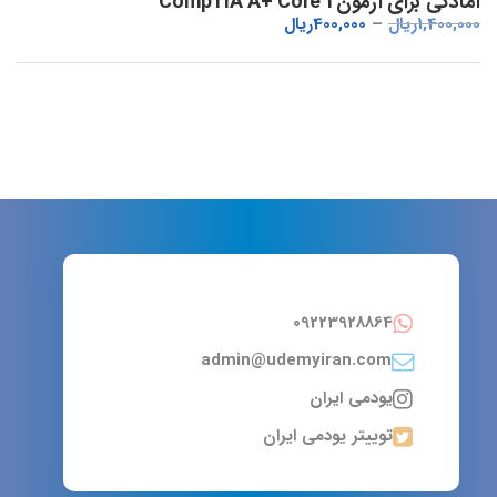
آمادگی برای آزمون CompTIA A+ Core 1
1,400,000
ریال
400,000
ریال
09223928864
admin@udemyiran.com
یودمی ایران
توییتر یودمی ایران