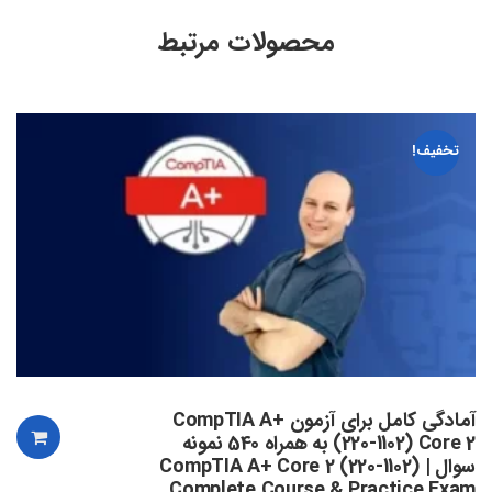
محصولات مرتبط
تخفیف!
آمادگی کامل برای آزمون CompTIA A+
(220-1102) Core 2 به همراه 540 نمونه
سوال | CompTIA A+ Core 2 (220-1102)
Complete Course & Practice Exam