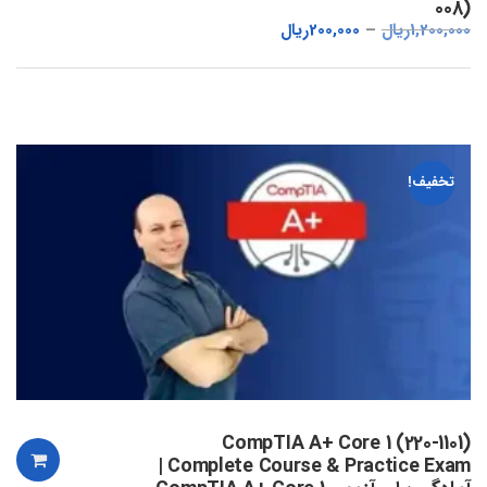
008)
1,200,000
ریال
200,000
ریال
تخفیف!
CompTIA A+ Core 1 (220-1101)
Complete Course & Practice Exam |