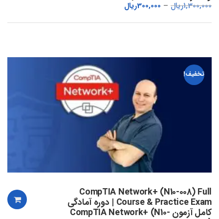
1,300,000
ریال
300,000
ریال
تخفیف!
CompTIA Network+ (N10-008) Full
Course & Practice Exam | دوره آمادگی
کامل آزمون CompTIA Network+ (N10-