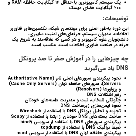
یک سیستم کامپیوتری با حداقل 16 گیگابایت حافظه RAM و
200 گیگابایت فضای دیسک
توضیحات:
این دوره به‌طور اصلی برای مهندسان شبکه، تکنسین‌های فناوری
اطلاعات، مدیران سیستم، حرفه‌ای‌های امنیت سایبری،
دانشجویان علوم کامپیوتر و هر کسی که علاقه‌مند به شروع یک
حرفه در صنعت فناوری اطلاعات است، مناسب است.
چه چیزهایی را در آموزش صفر تا صد پروتکل
DNS یاد می‌گیرید
نحوه پیکربندی سرورهای اصلی نام (Authoritative Name
Servers)، سرورهای حافظه نهان (Cache Only Servers)
و رزولورها (Resolvers)
رفع اشکالات DNS
چگونگی انتخاب، ثبت و مدیریت دامنه‌های خودتان
نحوه ایمن‌سازی زیرساخت DNS
تجزیه و تحلیل پروتکل DNS با استفاده از Wireshark
ساخت بسته‌های DNS خودتان از ابتدا با استفاده از Scapy
پیکربندی سرورهای DNS با استفاده از سرویس bind9
ضبط ترافیک DNS با استفاده از tcpdump
پیکربندی حافظه نهان DNS با استفاده از سرویس nscd