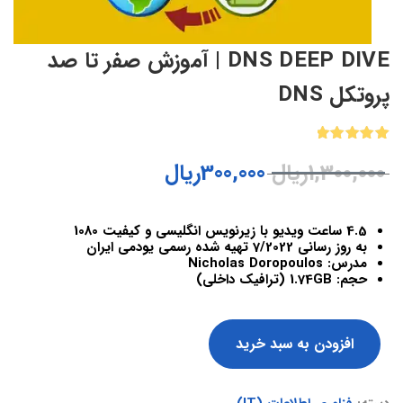
DNS DEEP DIVE | آموزش صفر تا صد
پروتکل DNS
1
امتیازدهی
1,300,000
ریال
300,000
ریال
5.00
از 5
در
امتیازدهی
مشتری
4.5 ساعت ویدیو با زیرنویس انگلیسی و کیفیت 1080
به روز رسانی 7/2022 تهیه شده رسمی یودمی ایران
مدرس: Nicholas Doropoulos
حجم: 1.74GB (ترافیک داخلی)
افزودن به سبد خرید