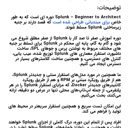
توضیحات:
Splunk – Beginner to Architect دوره ای است که به طور
خاص
برای مبتدیانی طراحی شده است
که قصد دارند بر جنبه
زیرساختی Splunk مسلط شوند.
دوره آموزش صفر تا صد کار با Splunk از صفر مطلق شروع می
شود و گام به گام، پایه ای محکم در Splunk برای تسلط بر جنبه
های مختلف مربوط به نوشتن پرس و جوهای SPL، ساخت
داشبورد، استقرار معماری های Splunk توزیع شده، عیب یابی،
کنترل های دسترسی، و همچنین ساخت کلاسترهای بسیار در
دسترس ایجاد می کنیم.
ما همچنین در مورد مدل‌های استقرار سنتی و جدیدتر Splunk،
هم از طریق رویکرد مبتنی بر RPM و هم از طریق رویکرد
کانتینرهای جدیدتر Docker، که مزایای استقرار Splunk را در هر
پلتفرمی، از جمله لپ‌تاپ‌های محلی تنها در عرض دو دقیقه، ارائه
می‌کنند، بحث می‌کنیم.
این امکان تست سریع و همچنین استقرار سریعتر در محیط های
تولید را فراهم می کند.
افراد پس از اتمام این دوره، درک کاملی از اجزای Splunk خواهند
داشت و همچنین می‌توانند خوشه‌های Splunk سطح تولید را در