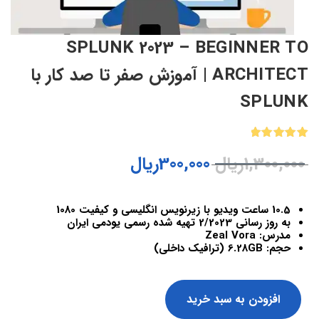
SPLUNK 2023 – BEGINNER TO
ARCHITECT | آموزش صفر تا صد کار با
SPLUNK
1
امتیازدهی
1,300,000
ریال
300,000
ریال
5.00
از 5
در
امتیازدهی
مشتری
10.5 ساعت ویدیو با زیرنویس انگلیسی و کیفیت 1080
به روز رسانی 2/2023 تهیه شده رسمی یودمی ایران
مدرس: Zeal Vora
حجم: 6.28GB (ترافیک داخلی)
افزودن به سبد خرید