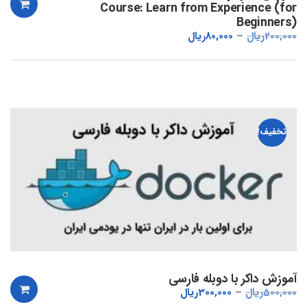
Course: Learn from Experience (for
Beginners)
200,000
ریال
80,000
ریال
تخفیف!
آموزش داکر با دوبله فارسی
500,000
ریال
300,000
ریال