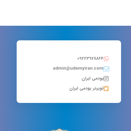
09223928864
admin@udemyiran.com
یودمی ایران
توییتر یودمی ایران