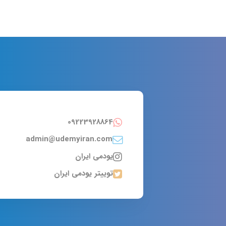
09223928864
admin@udemyiran.com
یودمی ایران
توییتر یودمی ایران