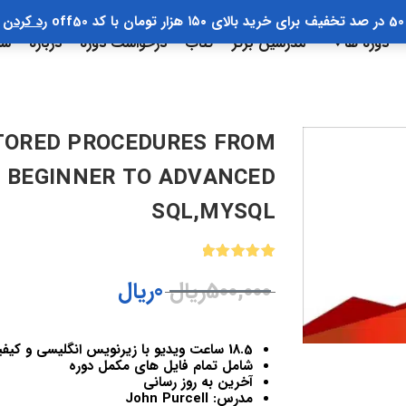
50 در صد تخفیف برای خرید بالای ۱۵۰ هزار تومان با کد off50
رد کردن
دوره ها
مدرسین برتر
کتاب
درخواست دوره
درباره
سب
TORED PROCEDURES FROM
ED
SQL,MYSQL
1
امتیازدهی
500,000
ریال
0
ریال
5.00
از 5
در
امتیازدهی
مشتری
18.5 ساعت ویدیو با زیرنویس انگلیسی و کیفیت 720
شامل تمام فایل های مکمل دوره
آخرین به روز رسانی
مدرس: John Purcell