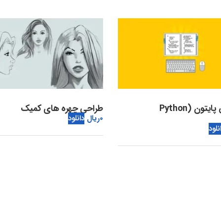
آموزش پایتون (Python
طراحی چهره های کمیک
0
ریال
دانلود
نلود