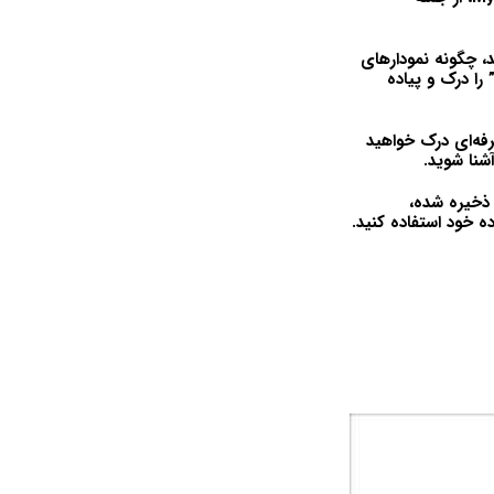
ارآمد ایجاد کنید، چگونه نمودارهای
E را بخوانید و ایجاد کنید، چگونه روابط جدولی مانند ” many to many” و “one to many” را درک و پیاده
نرم‌افزار حرفه‌ای درک خواهید
 ذخیره شده،
ه خود استفاده کنید.