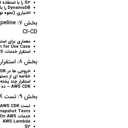
S3 را با استفاده از AWS CDK v2 ايجاد کنيد
DynamoDB را با استفاده از AWS CDK v2 ايجاد کنيد
اختياري (نحوه نوشتن کد Lambda) – از دوره y
CI-CD
معماري براي استف
n for Use Case
استقرار خدمات AWS با استفاده از خط لوله CI-CD
بخش 8: استقرار MultiStack، بهترين روش ها و مفاهيم اضافي
خروجي ها در CDK
خلاصه اي از دستورات K
استقرار چند پشته
AWS CDK – ده تا از بهترين روش ها
بخش 9: تست AWS CDK: تست‌هاي ادعاهاي ريز و تست عکس فوري
تست AWS CDK: تست‌هاي ادعاهاي ريز
napshot Tests
خدمات HandsOn AWS تحت پوشش دوره با استفاده از CDK v2:
AWS Lambda
S3