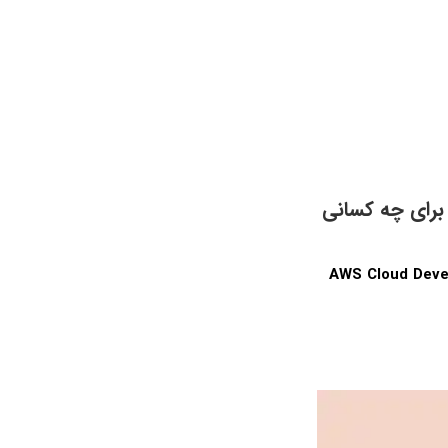
وزش مبتدی تا پیشرفته کیت توسعه ابری (CDK) آمازون (AWS) براي چه کساني
AWS Cloud Development Kit (CDK)