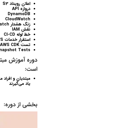
اعلان رويداد S3
دروازه API
DynamoDB
CloudWatch
زنگ هشدار CloudWatch
نقش IAM
خط لوله CI-CD
استقرار خدمات AWS توسعه يافته با استفاده از CDK v2 از طريق خط لوله CI-CD
تست AWS CDK: تست‌هاي ادعاهاي ريز
napshot Tests
است:
ياد مي‌گيرند
بخشی از دوره: