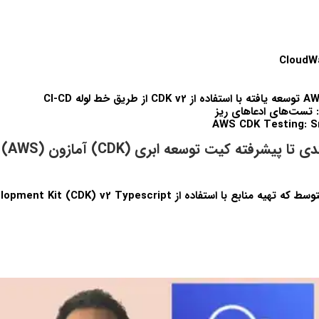
AWS CDK Testing: S
دوره آم
مبتديان و افراد متوسط که تهيه منابع با استفاده از  v2 Typescript