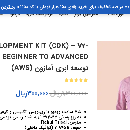
50 در صد تخفیف برای خرید بالای ۱۵۰ هزار تومان با کد off50
رد کردن
دوره ها
مدرسین برتر
کتاب
درخواست دوره
درباره
سب
OPMENT KIT (CDK) – V2-
ED
توسعه ابری آمازون (AWS)
1
امتیازدهی
1,300,000
ریال
300,000
ریال
5.00
از 5
در
امتیازدهی
مشتری
4.5 ساعت ویدیو با زیرنویس انگلیسی و کیفیت 1080
به روز رسانی 3/2023 تهیه شده رسمی یودمی ایران
مدرس: Rahul Trisal
حجم: 3.94GB (ترافیک داخلی)