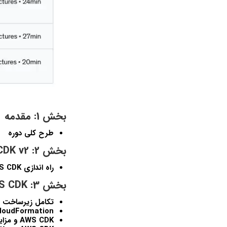
بخش 1: مقدمه
طرح کلي دوره
بخش 2: AWS CDK v2 – راه اندازي و پيش نيازها
راه اندازي AWS CDK
بخش 3: AWS CDK – مفاهيم اساسي
تکامل زيرساخت AWS به عنوان کد
AWS CloudFormation –
AWS CDK و مزايا چيست؟