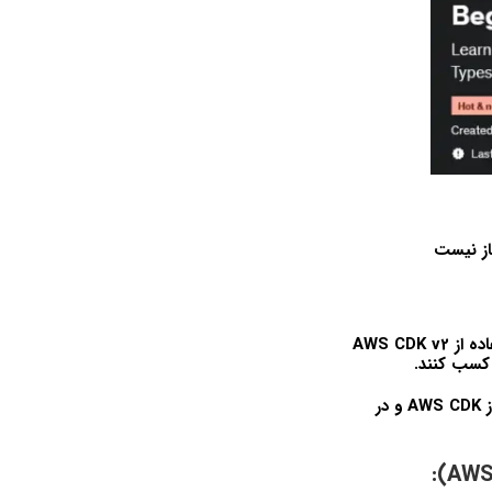
اين يک دوره آموزشي براي مبتديان AWS CDK است که قصد دارند در تهيه منابع AWS با استفاده از AWS CDK v2
از اصول اوليه مطلق در AWS CDK v2 شروع مي‌شود، سپس براي ايجاد منابع AWS با استفاده از AWS CDK و در