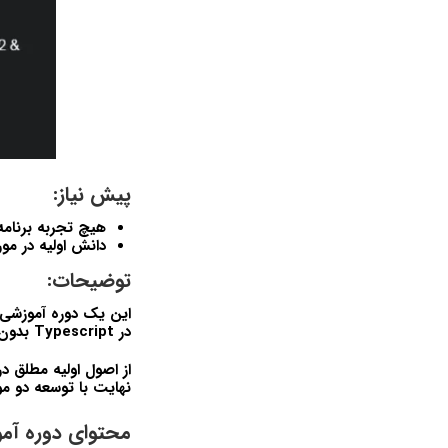
پیش نیاز:
هيچ تجربه برنامه
دانش اوليه در مورد
توضیحات:
در Typescript بدون تجربه قبلي کدنويسي يا تجربه در يک زبان برنامه نويسي ديگر تخصص کسب کنند.
نهايت با توسعه دو مو
محتوای دوره آموزش م