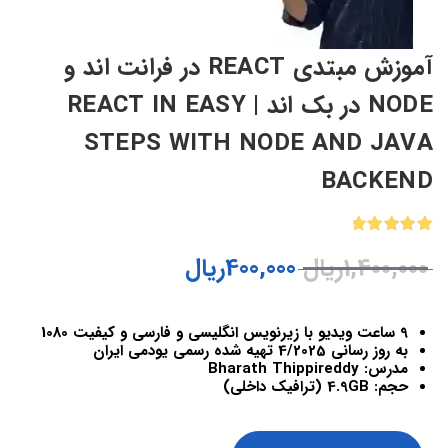
آموزش مبتدی REACT در فرانت اند و
NODE در بک اند | REACT IN EASY
STEPS WITH NODE AND JAVA
BACKEND
1
امتیازدهی
1,400,000
ریال
400,000
ریال
5.00
از 5
در
امتیازدهی
مشتری
9 ساعت ویدیو با زیرنویس انگلیسی و فارسی و کیفیت 1080
به روز رسانی 4/2025 تهیه شده رسمی یودمی ایران
مدرس: Bharath Thippireddy
حجم: 4.9GB (ترافیک داخلی)