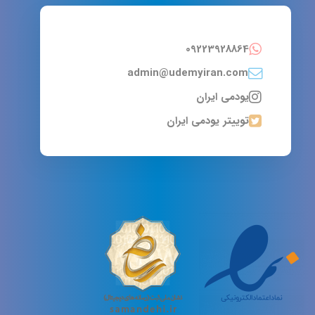
09223928864
admin@udemyiran.com
یودمی ایران
توییتر یودمی ایران