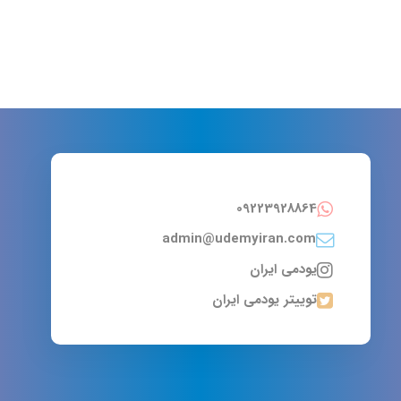
09223928864
admin@udemyiran.com
یودمی ایران
توییتر یودمی ایران