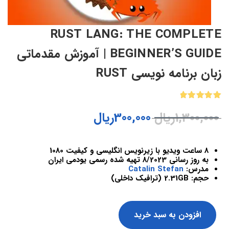
RUST LANG: THE COMPLETE
BEGINNER’S GUIDE | آموزش مقدماتی
زبان برنامه نویسی RUST
1
امتیازدهی
1,300,000
ریال
300,000
ریال
5.00
از 5
در
امتیازدهی
مشتری
8 ساعت ویدیو با زیرنویس انگلیسی و کیفیت 1080
به روز رسانی 8/2023 تهیه شده رسمی یودمی ایران
مدرس:
Catalin Stefan
حجم: 2.31GB (ترافیک داخلی)
افزودن به سبد خرید