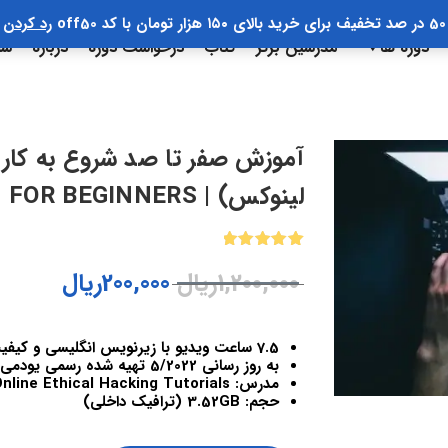
50 در صد تخفیف برای خرید بالای ۱۵۰ هزار تومان با کد off50
رد کردن
دوره ها
مدرسین برتر
کتاب
درخواست دوره
درباره
سب
لینوکس) | KALI LINUX TUTORIAL FOR BEGINNERS
1
امتیازدهی
1,200,000
ریال
200,000
ریال
5.00
از 5
در
امتیازدهی
مشتری
7.5 ساعت ویدیو با زیرنویس انگلیسی و کیفیت 1080
به روز رسانی 5/2022 تهیه شده رسمی یودمی ایران
مدرس: Hackers Academy – Online Ethical Hacking Tutorials
حجم: 3.52GB (ترافیک داخلی)