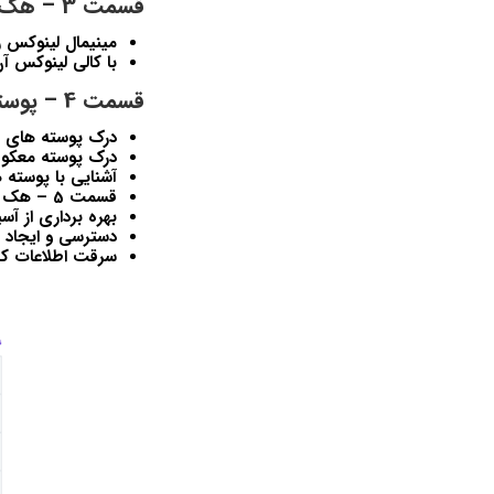
قسمت 3 – هک کردن
مینیمال لینوکس را 
با کالی لینوکس آ
قسمت 4 – پوسته
درک پوسته های ا
درک پوسته معک
آشنایی با پوسته
قسمت 5 – هک کردن مانند افراد بد
بهره برداری از آ
دسترسی و ایجاد 
سرقت اطلاعات کا