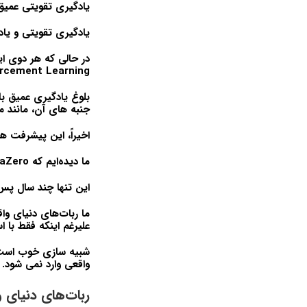
یادگیری تقویتی عمیق در واقع
یادگیری تقویتی و یا
Reinforcement Learning واقعاً شروع به 
جنبه های آن، مانند م
اخیراً، این پیشرفت ه
ما دیده‌ایم که AlphaZero چگونه می‌تواند با استفاده از خودبازی بر بازی Go مسلط شود.
این تنها چند سال پس از آن است که AlphaGo اصلی
ما ربات‌های دنیای واق
علیرغم اینکه فقط با ا
شبیه سازی خوب است ز
واقعی وارد نمی شود.
ربات‌های دنیای و