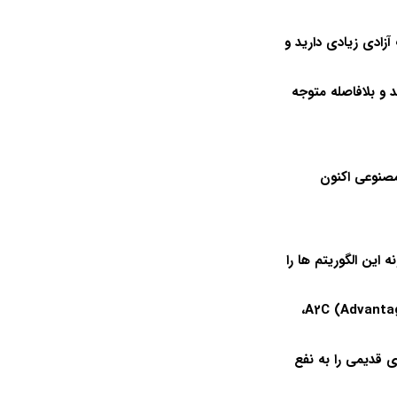
ادی زیادی دارید و
 و بلافاصله متوجه
مصنوعی اکنون
این الگوریتم ها را
این دوره چند راه مختلف را به شما نشان می دهد: از جمله الگوریتم قدرتمند A2C (Advantage Actor-Critic)،
ی قدیمی را به نفع