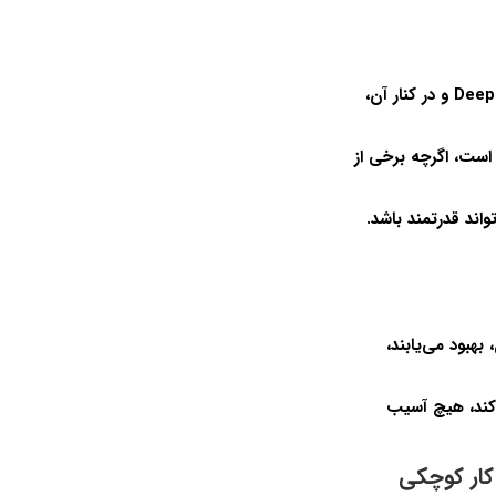
در حالی که هر دوی اینها مدت زیادی است که وجود داشته است، به تازگی است که Deep Learning و در کنار آن،
ری تقویتی شده است، که از دهه 1980 وجود داشته است، اگرچه برخی از
اند قدرتمند باشد.
بهبود می‌یابند،
 کند، هیچ آسیب
 کار کوچکی