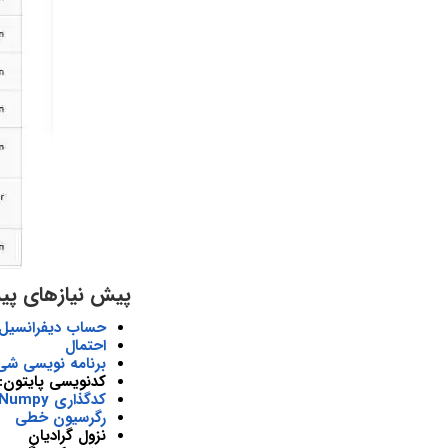
پیش نیازهای پیش
حساب دیفرانسیل و
احتمال
برنامه نویسی شی 
کدنویسی پایتون: if/else، حلقه‌ها، لیست‌ها، دستورات، مجموعه
کدگذاری Numpy: عملیات ماتریسی و برداری
رگرسیون خطی
نزول گرادیان