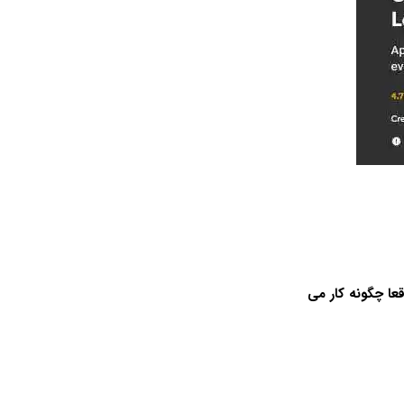
 کرده اید که فناوری های هوش مصنوعی مانند OpenAI ChatGPT و GPT-4 واقعا چگونه کار می