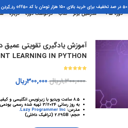
50 در صد تخفیف برای خرید بالای ۱۵۰ هزار تومان با کد off50
رد کردن
دوره ها
مدرسین برتر
کتاب
درخواست دوره
درباره
سب
NT LEARNING IN PYTHON
1
امتیازدهی
1,300,000
ریال
300,000
ریال
5.00
از 5
در
امتیازدهی
مشتری
8.5 ساعت ویدیو با زیرنویس انگلیسی و کیفیت 1080
به روز رسانی 3/2024 تهیه شده رسمی یودمی ایران
مدرس:
Lazy Programmer Inc.
حجم: 2.29GB (ترافیک داخلی)