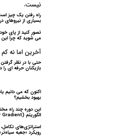
نیست.
راه رفتن یک چیز اس
بسیاری از نیروهای در
تصور کنید از پای خود
می شوید که چرا این ک
آخرین اما نه کم
حتی با در نظر گرفتن
بازیکنان حرفه ای را در CS:GO و Dota 2 شکست می د
اکنون که می دانیم یا
بهبود بخشیم؟
الگوریتم DDPG (Deep Deterministic Policy Gradient) و استراتژی های تکامل.
استراتژی‌های تکامل، 
رویکرد «جعبه سیاه‌تر»، 