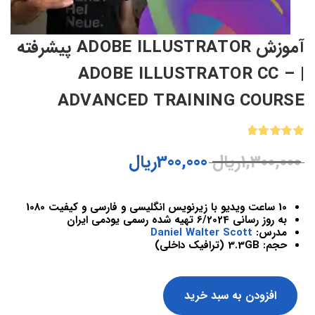
آموزش ADOBE ILLUSTRATOR پیشرفته
| ADOBE ILLUSTRATOR CC –
ADVANCED TRAINING COURSE
1
امتیازدهی
1,300,000
ریال
300,000
ریال
5.00
از 5
در
امتیازدهی
مشتری
10 ساعت ویدیو با زیرنویس انگلیسی و فارسی و کیفیت 1080
به روز رسانی 6/2024 تهیه شده رسمی یودمی ایران
مدرس:
Daniel Walter Scott
حجم: 3.3GB (ترافیک داخلی)
افزودن به سبد خرید