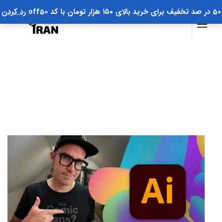
50 در صد تخفیف برای خرید بالای ۱۵۰ هزار تومان با کد off50
رد کردن