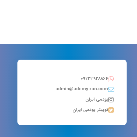
09223928864
admin@udemyiran.com
یودمی ایران
توییتر یودمی ایران