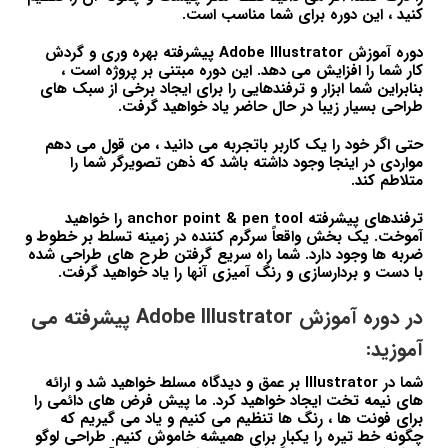
کنید ، این دوره برای شما مناسب است.
دوره آموزش Adobe Illustrator پیشرفته بهره وری و گردش
کار شما را افزایش می دهد. این دوره مبتنی بر پروژه است ،
بنابراین شما ابزار و ترفندهایی را برای ایجاد برخی از سبک های
طراحی بسیار زیبا در حال حاضر یاد خواهید گرفت.
حتی اگر خود را یک کاربر باتجربه می دانید ، من قول می دهم
مواردی در اینجا وجود داشته باشد که ذهن تصویرگر شما را
متلاطم کند.
ترفندهای پیشرفته anchor point & pen tool را خواهید
آموخت. یک بخش واقعاً سرگرم کننده در زمینه تسلط بر خطوط و
ضربه ها وجود دارد. شما راه سریع گرفتن طرح های طراحی شده
با دست و بردارسازی و رنگ آمیزی آنها را یاد خواهید گرفت.
در دوره آموزش Adobe Illustrator پیشرفته می
آموزید:
شما در Illustrator بر عمق و دیدگاه مسلط خواهید شد و ارائه
های نیمه تخت ایجاد خواهید کرد. ما پیش فرض های دائمی را
برای فونت ها ، رنگ ها تنظیم می کنیم و یاد می گیریم که
چگونه خط تیره را یکبار برای همیشه خاموش کنیم. طراحی لوگو