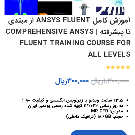
آموزش کامل ANSYS FLUENT از مبتدی
تا پیشرفته | COMPREHENSIVE ANSYS
FLUENT TRAINING COURSE FOR
ALL LEVELS
1
امتیازدهی
1,300,000
ریال
300,000
ریال
5.00
از 5
در
امتیازدهی
مشتری
23.5 ساعت ویدیو با زیرنویس انگلیسی و کیفیت 1080
به روز رسانی 11/2023 تهیه شده رسمی یودمی ایران
مدرس: MR CFD
حجم: 18.6GB (ترافیک داخلی)