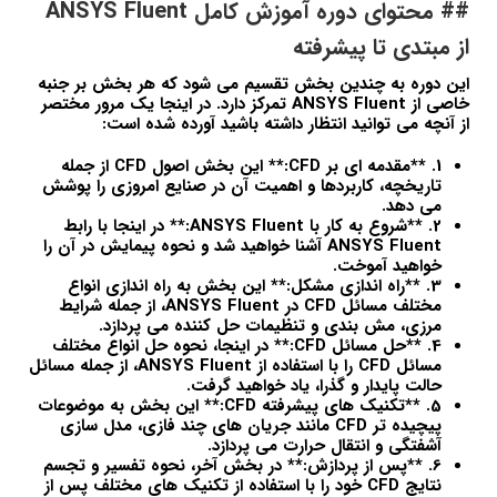
## محتوای دوره آموزش کامل ANSYS Fluent
از مبتدی تا پیشرفته
این دوره به چندین بخش تقسیم می شود که هر بخش بر جنبه
خاصی از ANSYS Fluent تمرکز دارد. در اینجا یک مرور مختصر
از آنچه می توانید انتظار داشته باشید آورده شده است:
1. **مقدمه ای بر CFD:** این بخش اصول CFD از جمله
تاریخچه، کاربردها و اهمیت آن در صنایع امروزی را پوشش
می دهد.
2. **شروع به کار با ANSYS Fluent:** در اینجا با رابط
ANSYS Fluent آشنا خواهید شد و نحوه پیمایش در آن را
خواهید آموخت.
3. **راه اندازی مشکل:** این بخش به راه اندازی انواع
مختلف مسائل CFD در ANSYS Fluent، از جمله شرایط
مرزی، مش بندی و تنظیمات حل کننده می پردازد.
4. **حل مسائل CFD:** در اینجا، نحوه حل انواع مختلف
مسائل CFD را با استفاده از ANSYS Fluent، از جمله مسائل
حالت پایدار و گذرا، یاد خواهید گرفت.
5. **تکنیک های پیشرفته CFD:** این بخش به موضوعات
پیچیده تر CFD مانند جریان های چند فازی، مدل سازی
آشفتگی و انتقال حرارت می پردازد.
6. **پس از پردازش:** در بخش آخر، نحوه تفسیر و تجسم
نتایج CFD خود را با استفاده از تکنیک های مختلف پس از