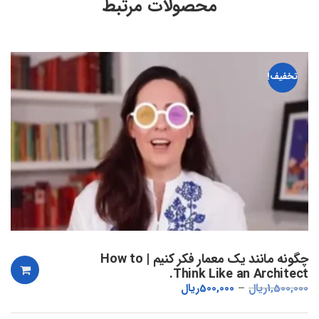
محصولات مرتبط
تخفیف!
چگونه مانند یک معمار فکر کنیم | How to
Think Like an Architect.
1,500,000
ریال
500,000
ریال