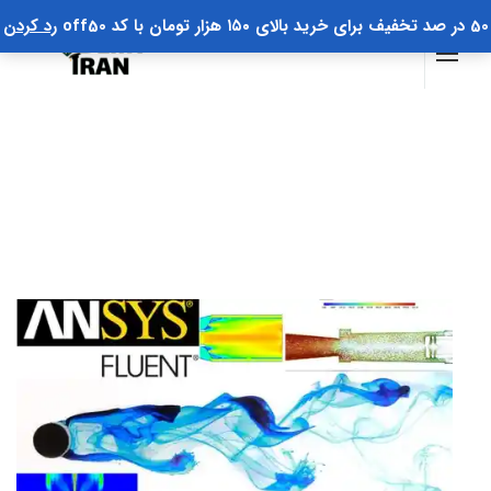
50 در صد تخفیف برای خرید بالای ۱۵۰ هزار تومان با کد off50
رد کردن