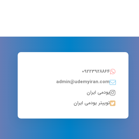
09223928864
admin@udemyiran.com
یودمی ایران
توییتر یودمی ایران