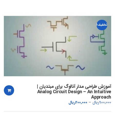
تخفیف!
آموزش طراحی مدار آنالوگ برای مبتدیان |
Analog Circuit Design – An Intuitive
Approach
900,000
ریال
200,000
ریال