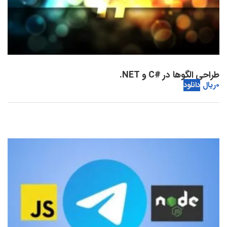
طراحی الگوها در #C و NET.
0
ریال
دانلود