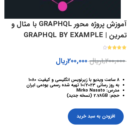
آموزش پروژه محور GRAPHQL با مثال و
تمرین | GRAPHQL BY EXAMPLE
2
امتیازدهی
1,200,000
ریال
200,000
ریال
4.00
از
5 در
امتیازدهی
مشتری
8 ساعت ویدیو با زیرنویس انگلیسی و کیفیت 1080
به روز رسانی 10/2023 تهیه شده رسمی یودمی ایران
مدرس: Mirko Nasato
حجم: 2.78GB (نسخه جدید)
افزودن به سبد خرید