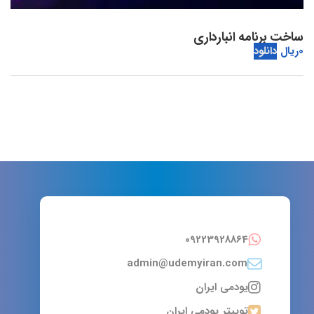
ساخت برنامه انبارداری
0
ریال
دانلود
09223928864
admin@udemyiran.com
یودمی ایران
توییتر یودمی ایران