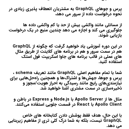
پرس و جوهای GraphQL به مشتریان انعطاف پذیری زیادی در
نحوه درخواست داده از سرور می دهد،
از مسائلی مانند واکشی بیش از حد یا کم واکشی داده ها
جلوگیری می کند و اجازه می دهد چندین منبع در یک درخواست
بازیابی شوند.
در این دوره آموزشی یاد خواهید گرفت که چگونه از GraphQL
هم در سمت سرور و هم در برنامه های کلاینت از طریق مثال
های عملی در قالب برنامه های جاوا اسکریپت فول استک
استفاده کنید.
شما با تمام مفاهیم اصلی GraphQL مانند تعریف schema ،
پرس و جوها، جهش‌ها و اشتراک‌ها و همچنین راه‌حل‌هایی برای
نیازمندی‌های رایج مانند رسیدگی به احراز هویت/مجوز و
ذخیره‌سازی در سمت مشتری آشنا خواهید شد.
مثال ها از Apollo Server با Node.js و Express در باطن و
Apollo Client با React در قسمت جلویی استفاده می‌کنند.
با این حال، هدف فقط پوشش دادن کتابخانه های خاص
GraphQL نیست، بلکه به شما درک کلی تری از مفاهیم زیربنایی
می دهد.