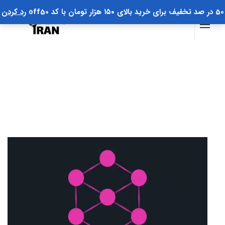
50 در صد تخفیف برای خرید بالای ۱۵۰ هزار تومان با کد off50
رد کردن