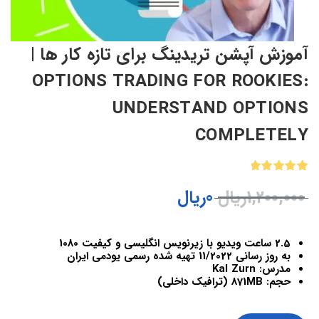
آموزش آپشن تریدینگ برای تازه کار ها |
OPTIONS TRADING FOR ROOKIES:
UNDERSTAND OPTIONS
COMPLETELY
1
امتیازدهی
1,200,000
ریال
0
ریال
5.00
از 5
در
امتیازدهی
مشتری
2.5 ساعت ویدیو با زیرنویس انگلیسی و کیفیت 1080
به روز رسانی 11/2022 تهیه شده رسمی یودمی ایران
مدرس: Kal Zurn
حجم: 871MB (ترافیک داخلی)