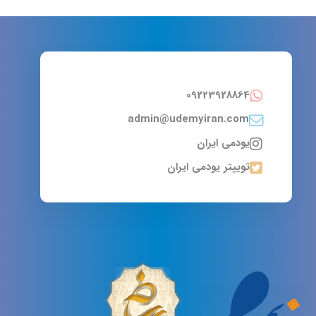
09223928864
admin@udemyiran.com
یودمی ایران
توییتر یودمی ایران