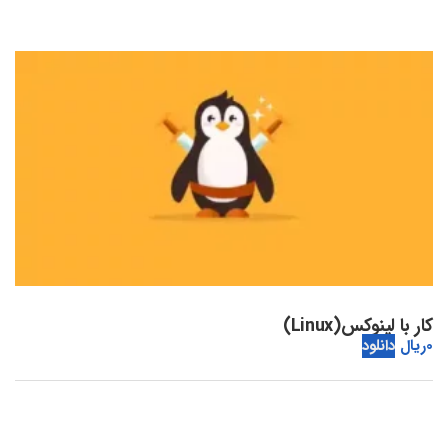
کار با لینوکس(Linux)
0
ریال
دانلود