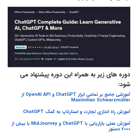
دوره های زیر به همراه این دوره پیشنهاد می
شود:
آموزشی جامع بر تمامی ابزار ChatGPT و OpenAI API از
Maximilian Schwarzmüller
آموزش راه اندازی تجارت و استارتاپ به کمک ChatGPT
آموزش عملی بازاریابی با ChatGPT و MidJourney با بیش از
2000 دستور