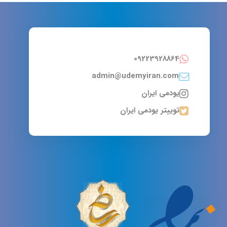
09223928864
admin@udemyiran.com
یودمی ایران
توییتر یودمی ایران