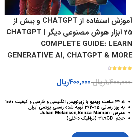
آموزش استفاده از CHATGPT و بیش از
25 ابزار هوش مصنوعی دیگر | CHATGPT
COMPLETE GUIDE: LEARN
GENERATIVE AI, CHATGPT & MORE
2
امتیازدهی
1,400,000
ریال
400,000
ریال
4.50
از 5
در
امتیازدهی
مشتری
32.5 ساعت ویدیو با زیرنویس انگلیسی و فارسی و کیفیت 1080
به روز رسانی 3/2025 تهیه شده رسمی یودمی ایران
مدرس: Julian Melanson,Benza Maman
حجم: 31.9GB (ترافیک داخلی)