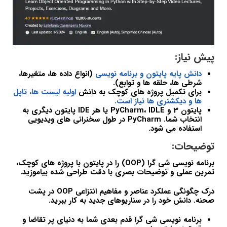
پیش نیاز:
دانش پایه پایتون و برنامه نویسی
(انواع داده ها، متغیرها،
شرطی ها، حلقه ها و توابع).
برای تکمیل پروژه های کوچک به دانش
اولیه لیست ها، تاپل
ها و دیکشنری ها نیاز است.
پایتون 3 و PyCharm، IDLE یا هر IDE پایتون دیگری به
انتخاب شما. PyCharm در طول سخنرانی های ویدیویی
استفاده می شود.
توضیحات:
برنامه نویسی شی گرا (OOP) را در پایتون با پروژه های کوچک،
تمرین عملی و توضیحات بصری با دقت طراحی شده بیاموزید.
درک چگونگی عملکرد عناصر و مفاهیم انتزاعی OOP در پشت
صحنه. دانش خود را در سناریوهای جدید به کار ببرید.
برنامه نویسی شی گرا قدم بعدی شما به دنیای پر تقاضا و