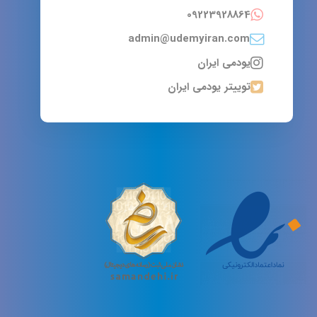
09223928864
admin@udemyiran.com
یودمی ایران
توییتر یودمی ایران