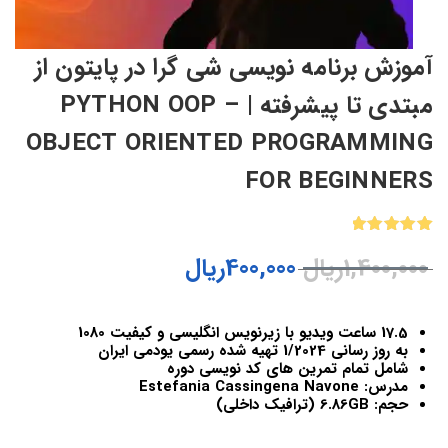
آموزش برنامه نویسی شی گرا در پایتون از
مبتدی تا پیشرفته | PYTHON OOP –
OBJECT ORIENTED PROGRAMMING
FOR BEGINNERS
1
امتیازدهی
1,400,000
ریال
400,000
ریال
5.00
از 5
در
امتیازدهی
مشتری
17.5 ساعت ویدیو با زیرنویس انگلیسی و کیفیت 1080
به روز رسانی 1/2024 تهیه شده رسمی یودمی ایران
شامل تمام تمرین های کد نویسی دوره
مدرس: Estefania Cassingena Navone
حجم: 6.86GB (ترافیک داخلی)