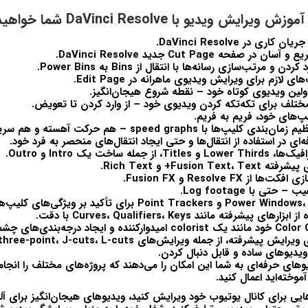
ویدیو با DaVinci Resolve شما خواهید آموخت:
 جریان کاری در
DaVinci Resolve
.
یع و آسان در صفحه
Cut Page
جدید
DaVinci Resolve
.
 کردن و مرتب‌سازی رسانه‌ها با انتقال از
Bins
به
Power Bins
.
ای لازم برای ویرایش ویدیوی ماهرانه در
Edit Page
.
لین ویدیوی کوتاه خود – نقطه شروع هیجان‌انگیز.
لف برای تکه‌تکه کردن ویدیوی خود – از وارد کردن تا تعویض.
‌های خود، فریم به فریم.
یم زمان‌بندی کلیپ‌ها با
speed graphs
– هم حرکت آهسته و هم سری
ای در استفاده از انتقال‌ها و حتی ایجاد انتقال‌های منحصر به فرد خود.
افیک‌ها،
Lower Thirds
و
Titles
، از جمله ساخت یک
Intro
و
Outro
.
ی پیشرفته
Text+
،
Fusion Text
و
Rich Text
.
زی افکت‌ها از
Resolve FX
و
Fusion FX
.
یب – حتی با
Log footage
.
Power Windows
و
Point Trackers
برای تأکید بر ویژگی‌های کلیپ‌ها
 از ابزارهای پیشرفته مانند
Keys
،
Qualifiers
،
Curves
با دقت.
Color 
خود مانند یک
colorist
امیدوارکننده و ایجاد درجه‌بندی‌های چشم
 ویرایش پیشرفته، از جمله ویرایش‌های
L-cuts
،
J-cuts
،
three-point
ویدیوهای ساده و قابل دنبال کردن.
یوهای حرفه‌ای به شما این امکان را می‌دهند که پروژه‌های مختلف را انجام
موخته‌اید اعمال کنید.
یی برای کانال یوتیوب خود ویرایش کنید، ویدیوهای هیجان‌انگیز برای آلب