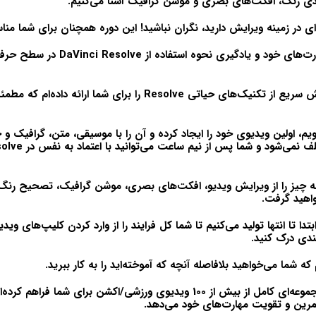
ی رنگ، افکت‌های بصری و موشن گرافیک آشنا می‌کنیم.
به‌ای در زمینه ویرایش دارید، نگران نباشید! این دوره همچنان برای شما م
هارت‌های خود و یادگیری نحوه استفاده از
DaVinci Resolve
در سطح حرفه‌
ش سریع از تکنیک‌های حیاتی
Resolve
را برای شما ارائه داده‌ام که مط
ویم، اولین ویدیوی خود را ایجاد کرده و آن را با موسیقی، متن، گرافیک و چ
ف نمی‌شود و شما پس از نیم ساعت می‌توانید با اعتماد به نفس در
solve
ه چیز را از ویرایش ویدیو، افکت‌های بصری، موشن گرافیک، تصحیح رنگ 
واهید گرفت.
بتدا تا انتها تولید می‌کنیم تا شما کل فرایند را از وارد کردن کلیپ‌های وید
دی درک کنید.
 شما می‌خواهید بلافاصله آنچه که آموخته‌اید را به کار ببرید.
به همین دلیل، من مجموعه‌ای کامل از بیش از 100 ویدیوی ورزشی/اکشن برای شما 
مرین و تقویت مهارت‌های خود می‌دهد.