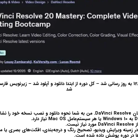
دوره در تاریخ 12/2025 به روز رسانی شد – کل دوره از ابتدا دانلود و آپلود شد – زیرنویس
شد
ان
DaVinci Resolve
. من به شما نحوه دانلود و نصب نسخه خود را نشا
D
به
Windows 10
یا هر سیستم‌عامل
Mac OS
نیاز دارد.
ز
DaVinci Resolve
مورد نیاز نیست.
ر زمینه
ویرایش ویدیو، تصحیح رنگ و درجه‌بندی، افکت‌های بصری یا 
ا در دوره پوشش داده شده است.