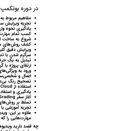
در دوره بوتکمپ آموزش ویرایش 
مفاهیم مربوط به
تجربه ویرایش سر
یادگیری نحوه وارد
کسب تمام مهارت‌ه
شروع به ساخت او
کشف روش‌های مخت
ویرایش دقیق کلیپ
سرگرم شدن با تنظ
تبدیل به یک حرفه‌
ارتقای پروژه با گر
ورود به ویژگی‌ها
اعمال و شخصی‌سا
تصحیح رنگ بی‌ع
استفاده از
Cloud
،
یادگیری و استفاده
آغاز سفر
Grading
تسلط بر روش‌های
تجربه آموزشی با 
علاوه بر این: وید
مهارت‌هایی را که آ
چه قصد دارید ویدیوها