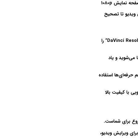
 صفحه نمایش
1080p
ش ویدیو تا تصحیح
DaVinci Reso
” را
 می‌شوید و یاد
حرفه‌ای‌ها استفاده
یی با کیفیت بالا
روع برای شماست.
رای ویرایش ویدیو،