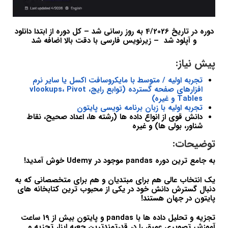
دوره در تاریخ 4/2026 به روز رسانی شد – کل دوره از ابتدا دانلود
و آپلود شد – زیرنویس فارسی با دقت بالا اضافه شد
پیش نیاز:
تجربه اولیه / متوسط با مایکروسافت اکسل یا سایر نرم
افزارهای صفحه گسترده (توابع رایج، vlookups، Pivot
Tables و غیره)
تجربه اولیه با زبان برنامه نویسی پایتون
دانش قوی از انواع داده ها (رشته ها، اعداد صحیح، نقاط
شناور، بولی ها) و غیره
توضیحات:
به جامع ترین دوره pandas موجود در Udemy خوش آمدید!
یک انتخاب عالی هم برای مبتدیان و هم برای متخصصانی که به
دنبال گسترش دانش خود در یکی از محبوب ترین کتابخانه های
پایتون در جهان هستند!
تجزیه و تحلیل داده ها با pandas و پایتون بیش از 19 ساعت
آموزش تصویری عمیق را در قدرتمندترین جعبه ابزار تجزیه و