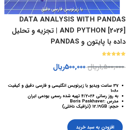
DATA ANALYSIS WITH PANDAS
AND PYTHON [2026] | تجزیه و تحلیل
داده با پایتون و PANDAS
1
امتیازدهی
1,500,000
ریال
500,000
ریال
5.00
از 5
در
امتیازدهی
مشتری
37 ساعت ویدیو با زیرنویس انگلیسی و فارسی دقیق و کیفیت
1080
به روز رسانی 4/2026 تهیه شده رسمی یودمی ایران
مدرس :Boris Paskhaver
حجم: 12.19GB (ترافیک داخلی)
افزودن به سبد خرید