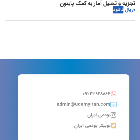
تجزیه و تحلیل آمار به کمک پایتون
0
ریال
دانلود
09223928864
admin@udemyiran.com
یودمی ایران
توییتر یودمی ایران