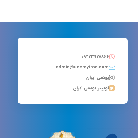
09223928864
admin@udemyiran.com
یودمی ایران
توییتر یودمی ایران