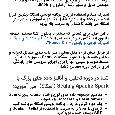
گرفت. این ساده تر از چیزی است که فکر می کنید، و از یک
مهندس سابق و مدیر ارشد از آمازون و IMDb.
اسپارک هنگام استفاده از زبان برنامه نویسی اسکالا بهترین کار را
انجام می دهد و این دوره شامل یک دوره آموزشی سرعتی در
اسکالا می باشد تا شما را به سرعت بالا ببرید.
با این حال، برای کسانی که بیشتر با پایتون آشنا هستند، نسخه
پایتون این کلاس نیز در دسترس است: “
آنالیز داده های بزرگ با
اسپارک آپاچی و پایتون – Hands On
“.
از طریق بیش از 20 مثال عملی ، هنر قاب بندی مسائل تجزیه و
تحلیل داده ها را به عنوان مشکلات Spark بیاموزید و به آن
مسلط شوید و سپس آنها را برای اجرای سرویس های رایانش
ابری در این دوره مقیاس دهید.
شما در دوره تحلیل و آنالیز داده های بزرگ با
Apache Spark و Scala (اسکالا) می آموزید:
مفاهیم مجموعه داده های توزیع شده انعطاف پذیر Spark،
DataFrames و Datasets را بیاموزید.
یک دوره کرش در زبان برنامه نویسی اسکالا دریافت کنید
کارهای Spark را به سرعت با استفاده از Scala، IntelliJ و
SBT توسعه داده و اجرا کنید