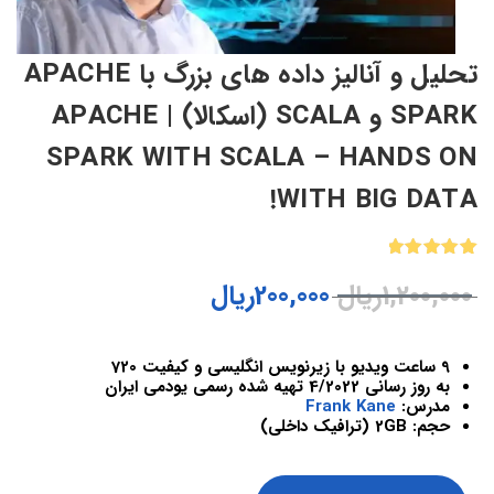
تحلیل و آنالیز داده های بزرگ با APACHE
SPARK و SCALA (اسکالا) | APACHE
SPARK WITH SCALA – HANDS ON
WITH BIG DATA!
1
امتیازدهی
1,200,000
ریال
200,000
ریال
5.00
از 5
در
امتیازدهی
مشتری
9 ساعت ویدیو با زیرنویس انگلیسی و کیفیت 720
به روز رسانی 4/2022 تهیه شده رسمی یودمی ایران
مدرس:
Frank Kane
حجم: 2GB (ترافیک داخلی)