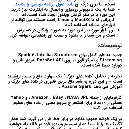
است، اما برای درک آن ب
اید اصول برنامه نویسی را بدانید
.
شما به یک کامپیوتر رومیزی و اتصال به اینترنت نیاز دارید.
این دوره با در نظر گرفتن ویندوز ایجاد شده است، اما
کاربرانی که با MacOS یا Linux راحت هستند می توانند از
ابزارهای مشابه استفاده کنند.
نرم افزار مورد نیاز این دوره به صورت رایگان در دسترس
است و من شما را با دانلود و نصب آن راهنمایی خواهم کرد.
توضیحات:
جدید! به طور کامل برای Spark 3، IntelliJ، Structured
Streaming و تمرکز قوی‌تر روی DataSet API به‌روزرسانی و
دوباره ضبط شده است.
تجزیه و تحلیل “داده های بزرگ” یک مهارت داغ و بسیار ارزشمند
است – و این دوره به شما داغ ترین فناوری در داده های بزرگ را
آموزش می دهد: Apache Spark .
کارفرمایان از جمله Amazon ، EBay ، NASA JPL ، و Yahoo
همگی از Spark برای استخراج سریع معنی از داده های عظیم
استفاده می کنند.
در یک خوشه هدوپ مقاوم در برابر خطا قرار می گیرد. شما همان
تکنیک ها را با استفاده از سیستم ویندوز خود در خانه یاد خواهید