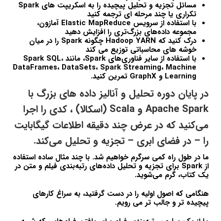
مسائل تجزیه و تحلیل پیچیده را به اسکریپت های Spark
تکراری یا چند مرحله ای ترجمه کنید
با استفاده از سرویس Elastic MapReduce آمازون،
مجموعه داده‌های بزرگ‌تری را افزایش دهید
درک کنید که Hadoop YARN چگونه Spark را در میان
خوشه های محاسباتی توزیع می کند
با استفاده از سایر فناوری‌های Spark، مانند Spark SQL،
DataFrames، DataSets، Spark Streaming، Machine
Learning و GraphX ​​تمرین کنید.
در پایان دوره تحلیل و آنالیز داده های بزرگ با
Apache Spark و Scala (اسکالا) ، کدی را اجرا
می‌کنید که در عرض چند دقیقه اطلاعات گیگابایت
را – در فضای ابری – تجزیه و تحلیل می‌کند.
ما در طول راه کمی سرگرم خواهیم شد. با چند مثال ساده استفاده
از Spark برای تجزیه و تحلیل داده‌های رتبه‌بندی فیلم و متن در
یک کتاب، گرم می‌شوید.
هنگامی که اصول اولیه را در دست گرفتید، به سراغ کارهای
پیچیده تر و جالب تر می رویم.