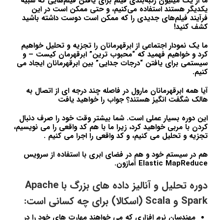
ما از یک میلیون رتبه‌بندی فیلم برای یافتن فیلم‌هایی که شبیه
یکدیگر هستند استفاده می‌کنیم، و حتی ممکن است در این
فرآیند فیلم‌های جدیدی را که ممکن است دوست داشته باشید
کشف کنید!
ما یک نمودار اجتماعی از ابرقهرمانان را تجزیه و تحلیل خواهیم
کرد و خواهیم فهمید که “محبوب ترین” ابرقهرمان کیست – و
سیستمی برای یافتن “درجات جدایی” بین ابرقهرمانان ایجاد می
کنیم.
آیا همه ابرقهرمانان مارول در فاصله چند درجه ای از اتصال به
هالک شگفت انگیز هستند؟ جواب را خواهید یافت
این دوره بسیار عملی است. شما بیشتر وقت خود را صرف دنبال
کردن با مربی خواهید کرد، زیرا ما با هم کد واقعی را می نویسیم،
تجزیه و تحلیل می کنیم، و کد واقعی را اجرا می کنیم .
هم در سیستم خود و هم در فضای ابری با استفاده از سرویس
Elastic MapReduce آمازون.
دوره تحلیل و آنالیز داده های بزرگ با Apache
Spark و Scala (اسکالا) برای چه کسانی است:
مهندسان نرم افزاری که می خواهند مهارت های خود را در